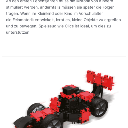
Ihres
Ab den ersten Lebensjahren muss die Motorik von Kindern
Kindes
stimuliert werden, andernfalls müssen sie später die Folgen
tragen. Wenn ihr Kleinkind oder Kind im Vorschulalter
die Feinmotorik entwickelt, lernt es, kleine Objekte zu ergreifen
und zu bewegen. Spielzeug wie Clics ist ideal, um dies zu
unterstützen.
Meer lezen »
Weg
mit
Fernseher
und
iPad!
Clics-
Bauspielzeug
verschafft
Ihrem
Kind