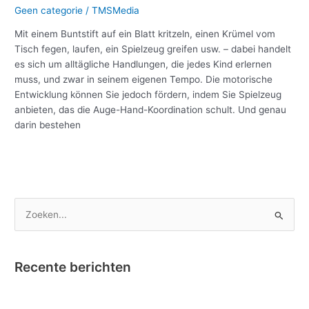
Geen categorie
/
TMSMedia
Mit einem Buntstift auf ein Blatt kritzeln, einen Krümel vom
Tisch fegen, laufen, ein Spielzeug greifen usw. – dabei handelt
es sich um alltägliche Handlungen, die jedes Kind erlernen
muss, und zwar in seinem eigenen Tempo. Die motorische
Entwicklung können Sie jedoch fördern, indem Sie Spielzeug
anbieten, das die Auge-Hand-Koordination schult. Und genau
darin bestehen
Meer lezen »
Z
o
e
Recente berichten
k
e
Nano Clics – Bekroond tot Speelgoed van het Jaar !