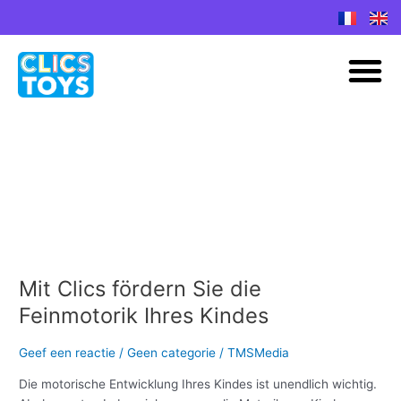
Spring
naar
M
de
inhoud
Feinmotorik
Mit Clics fördern Sie die
Mit
Clics
Feinmotorik Ihres Kindes
fördern
Sie
Geef een reactie
/
Geen categorie
/
TMSMedia
die
Feinmotorik
Die motorische Entwicklung Ihres Kindes ist unendlich wichtig.