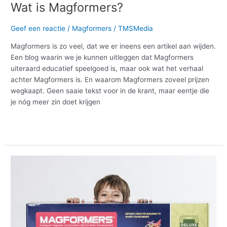
Wat is Magformers?
Geef een reactie
/
Magformers
/
TMSMedia
Magformers is zo veel, dat we er ineens een artikel aan wijden.
Een blog waarin we je kunnen uitleggen dat Magformers
uiteraard educatief speelgoed is, maar ook wat het verhaal
achter Magformers is. En waarom Magformers zoveel prijzen
wegkaapt. Geen saaie tekst voor in de krant, maar eentje die
je nóg meer zin doet krijgen
Meer lezen »
5
tips
voor
het
perfecte
lijstje