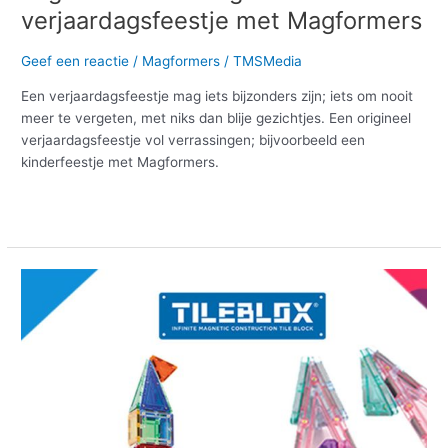
verjaardagsfeestje met Magformers
Geef een reactie
/
Magformers
/
TMSMedia
Een verjaardagsfeestje mag iets bijzonders zijn; iets om nooit
meer te vergeten, met niks dan blije gezichtjes. Een origineel
verjaardagsfeestje vol verrassingen; bijvoorbeeld een
kinderfeestje met Magformers.
Meer lezen »
Clicstoys
lanceert
nieuw
magnetisch
speelgoed:
Tileblox