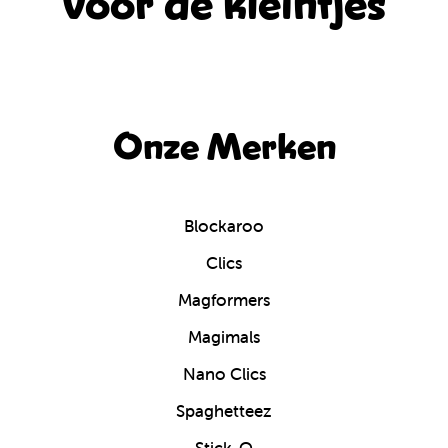
voor de kleintjes
Onze Merken
Blockaroo
Clics
Magformers
Magimals
Nano Clics
Spaghetteez
Stick-O