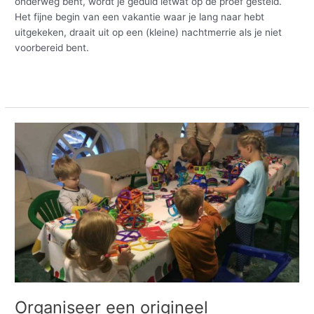
onderweg bent, wordt je geduld ietwat op de proef gesteld.
Het fijne begin van een vakantie waar je lang naar hebt
uitgekeken, draait uit op een (kleine) nachtmerrie als je niet
voorbereid bent.
Meer lezen »
Organiseer
een
origineel
verjaardagsfeestje
met
Magformers
Organiseer een origineel