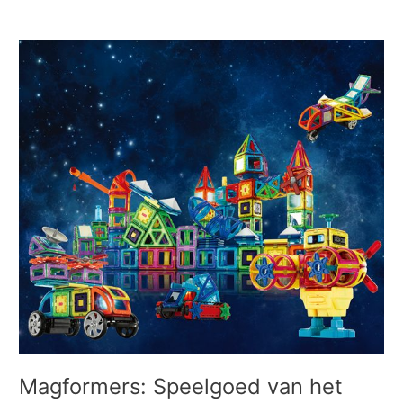
Magformers:
Speelgoed
van
het
jaar
in
2015
Magformers: Speelgoed van het