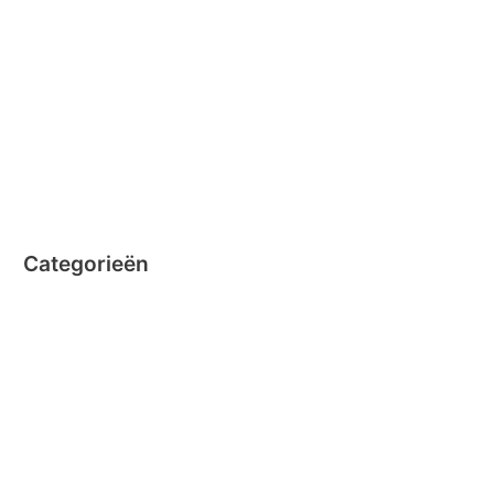
november 2014
oktober 2014
september 2014
augustus 2014
juli 2014
juni 2014
Categorieën
Clicformers
Clics
Geen categorie
Magformers
Nano Clics
Stick-o