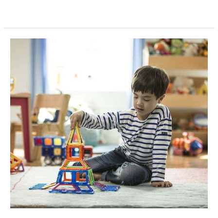
Meer lezen »
Wat
is
Magformers?