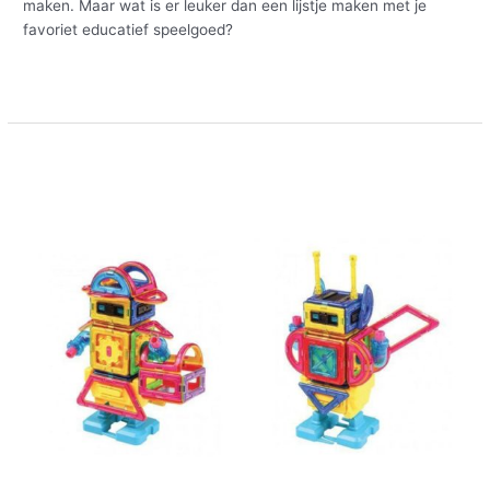
maken. Maar wat is er leuker dan een lijstje maken met je
favoriet educatief speelgoed?
Meer lezen »
Bouw
je
eigen
wandelende
robot