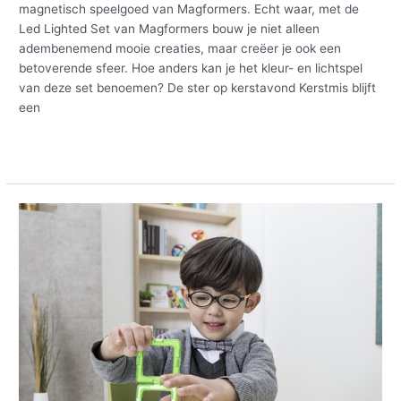
magnetisch speelgoed van Magformers. Echt waar, met de
Led Lighted Set van Magformers bouw je niet alleen
adembenemend mooie creaties, maar creëer je ook een
betoverende sfeer. Hoe anders kan je het kleur- en lichtspel
van deze set benoemen? De ster op kerstavond Kerstmis blijft
een
Meer lezen »
Magformers
groeit
mee
met
je
kind