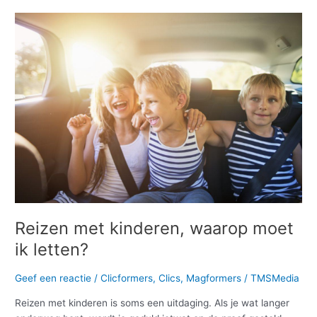
Reizen
met
kinderen,
waarop
moet
ik
letten?
Reizen met kinderen, waarop moet
ik letten?
Geef een reactie
/
Clicformers
,
Clics
,
Magformers
/
TMSMedia
Reizen met kinderen is soms een uitdaging. Als je wat langer