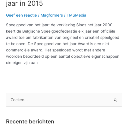
jaar in 2015
Geef een reactie
/
Magformers
/
TMSMedia
Speelgoed van het jaar: de verkiezing Sinds het jaar 2000
keert de Belgische Speelgoedfederatie elk jaar een officiële
award toe om fabrikanten van origineel en creatief speelgoed
te belonen. De Speelgoed van het jaar Award is een niet-
commerciële award. Het speelgoed wordt met andere
woorden beoordeeld op een aantal objectieve eigenschappen
die eigen zijn aan
Meer lezen »
Z
o
e
Recente berichten
k