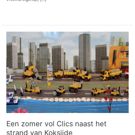
Meer lezen »
Een
zomer
vol
Clics
naast
het
strand
van
Koksijde
Een zomer vol Clics naast het
strand van Koksijde