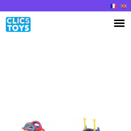
Spring
naar
M
de
inhoud
juli 2016
Bouw
je
eigen
wandelende
robot