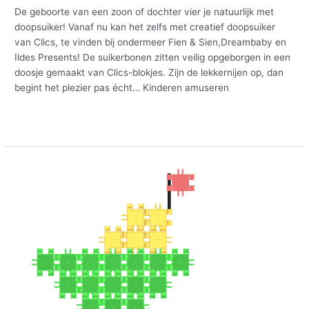
De geboorte van een zoon of dochter vier je natuurlijk met
doopsuiker! Vanaf nu kan het zelfs met creatief doopsuiker
van Clics, te vinden bij ondermeer Fien & Sien,Dreambaby en
Ildes Presents! De suikerbonen zitten veilig opgeborgen in een
doosje gemaakt van Clics-blokjes. Zijn de lekkernijen op, dan
begint het plezier pas écht… Kinderen amuseren
Meer lezen »
Ontdek
de
Clics
Junior
bouwplannen
voor
de
allerkleinsten