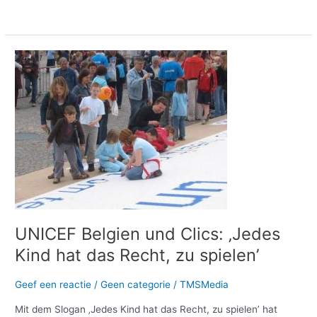
Meer lezen »
UNICEF
Belgien
und
Clics:
‚Jedes
Kind
hat
das
Recht,
zu
spielen’
UNICEF Belgien und Clics: ‚Jedes
Kind hat das Recht, zu spielen’
Geef een reactie
/
Geen categorie
/
TMSMedia
Mit dem Slogan ‚Jedes Kind hat das Recht, zu spielen’ hat