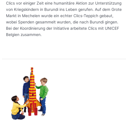
Clics vor einiger Zeit eine humanitäre Aktion zur Unterstützung
von Kriegskindern in Burundi ins Leben gerufen. Auf dem Grote
Markt in Mechelen wurde ein echter Clics-Teppich gebaut,
wobei Spenden gesammelt wurden, die nach Burundi gingen.
Bei der Koordinierung der Initiative arbeitete Clics mit UNICEF
Belgien zusammen.
Meer lezen »
Ein
herrliches
Weihnachtsgeschenk
finden?
Punkten
Sie
mit
Clics!