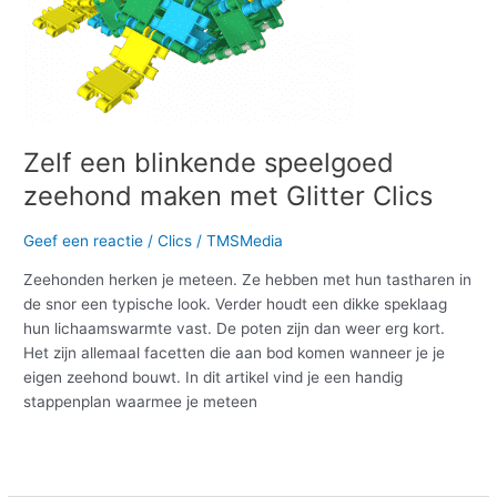
zeehond
maken
met
Glitter
Clics
Zelf een blinkende speelgoed
zeehond maken met Glitter Clics
Geef een reactie
/
Clics
/
TMSMedia
Zeehonden herken je meteen. Ze hebben met hun tastharen in
de snor een typische look. Verder houdt een dikke speklaag
hun lichaamswarmte vast. De poten zijn dan weer erg kort.
Het zijn allemaal facetten die aan bod komen wanneer je je
eigen zeehond bouwt. In dit artikel vind je een handig
stappenplan waarmee je meteen
Meer lezen »