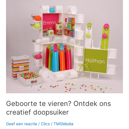
Geboorte
te
vieren?
Ontdek
ons
creatief
doopsuiker
Geboorte te vieren? Ontdek ons
creatief doopsuiker
Geef een reactie
/
Clics
/
TMSMedia