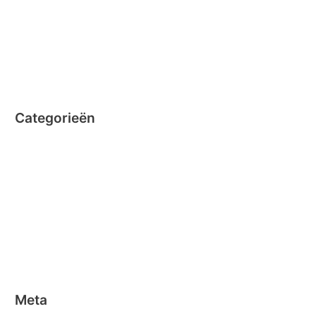
september 2014
augustus 2014
juli 2014
juni 2014
Categorieën
Clicformers
Clics
Geen categorie
Magformers
Nano Clics
Stick-o
Meta