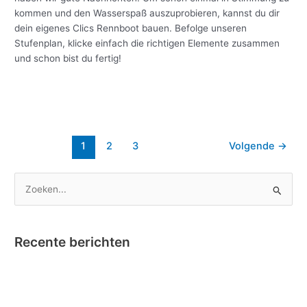
Clics
kommen und den Wasserspaß auszuprobieren, kannst du dir
Glitter
dein eigenes Clics Rennboot bauen. Befolge unseren
Rennboot
Stufenplan, klicke einfach die richtigen Elemente zusammen
und schon bist du fertig!
Meer lezen »
1
2
3
Volgende
→
Z
o
e
Recente berichten
k
e
Nano Clics – Bekroond tot Speelgoed van het Jaar !
n
Instructievideo Toontje het Paardje
n