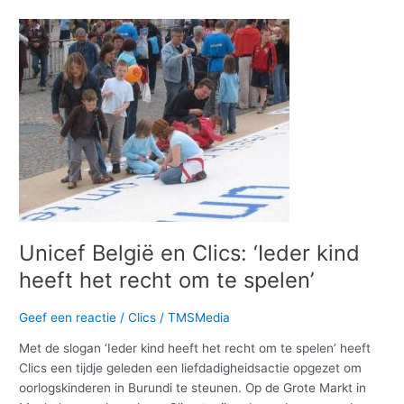
Unicef
België
en
Clics:
‘Ieder
kind
heeft
het
recht
om
te
spelen’
Unicef België en Clics: ‘Ieder kind
heeft het recht om te spelen’
Geef een reactie
/
Clics
/
TMSMedia
Met de slogan ‘Ieder kind heeft het recht om te spelen’ heeft
Clics een tijdje geleden een liefdadigheidsactie opgezet om
oorlogskinderen in Burundi te steunen. Op de Grote Markt in