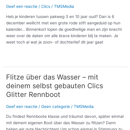
Geef een reactie
/
Clics
/
TMSMedia
Heb je kinderen tussen pakweg 3 en 10 jaar oud? Dan is 6
december wellicht met een grote rode stift aangeduid op hun
kalender… Binnenkort lopen de goedheilige man en zijn knecht
weer over de daken om alle brave kinderen blij te maken. Je
weet toch al wat je zoon- of dochterlief dit jaar gaat
Meer lezen »
Flitze über das Wasser – mit
Flitze
über
deinem selbst gebauten Clics
das
Glitter Rennboot
Wasser
–
Geef een reactie
/
Geen categorie
/
TMSMedia
mit
deinem
Du findest Rennboote klasse und träumst davon, später einmal
selbst
mit deinem eigenen Boot über das Wasser zu flitzen? Dann
gebauten
haben wir gute Nachrichten! Um schon einmal in Stimmung zu