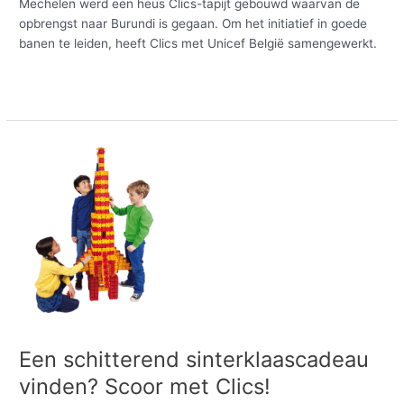
Mechelen werd een heus Clics-tapijt gebouwd waarvan de
opbrengst naar Burundi is gegaan. Om het initiatief in goede
banen te leiden, heeft Clics met Unicef België samengewerkt.
Meer lezen »
Een
schitterend
sinterklaascadeau
vinden?
Scoor
met
Clics!
Een schitterend sinterklaascadeau
vinden? Scoor met Clics!