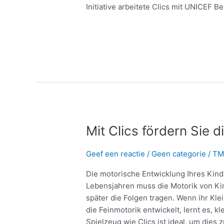
Initiative arbeitete Clics mit UNICEF 
Meer lezen »
Mit
Mit Clics fördern Sie 
Clics
fördern
Geef een reactie
/
Geen categorie
/
TM
Sie
Die motorische Entwicklung Ihres Kinde
die
Lebensjahren muss die Motorik von Kin
Feinmotorik
später die Folgen tragen. Wenn ihr Kle
Ihres
die Feinmotorik entwickelt, lernt es, 
Kindes
Spielzeug wie Clics ist ideal, um dies 