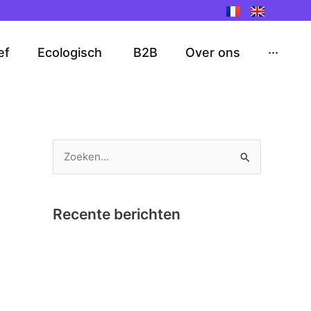
ef
Ecologisch
B2B
Over ons
···
Z
o
e
Recente berichten
k
e
Nano Clics – Bekroond tot Speelgoed van
n
het Jaar !
n
Instructievideo Toontje het Paardje
a