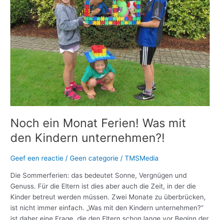
Was
mit
den
Kindern
unternehmen?!
Noch ein Monat Ferien! Was mit
den Kindern unternehmen?!
Geef een reactie
/
Geen categorie
/
TMSMedia
Die Sommerferien: das bedeutet Sonne, Vergnügen und
Genuss. Für die Eltern ist dies aber auch die Zeit, in der die
Kinder betreut werden müssen. Zwei Monate zu überbrücken,
ist nicht immer einfach. „Was mit den Kindern unternehmen?“
ist daher eine Frage, die den Eltern schon lange vor Beginn der