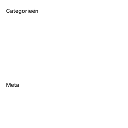
Categorieën
Clicformers
Clics
Geen categorie
Magformers
Nano Clics
Stick-o
Meta
Aanmelden
Berichten feed
Reacties feed
WordPress.org