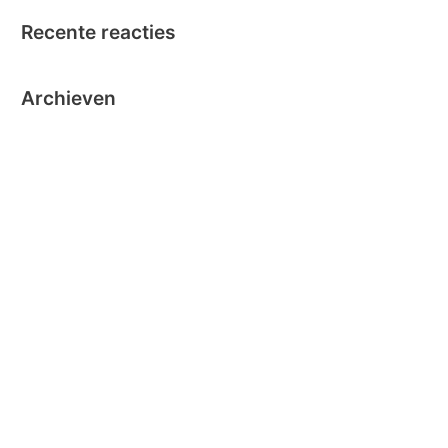
Recente reacties
Archieven
oktober 2024
september 2024
november 2020
oktober 2019
oktober 2018
juni 2018
mei 2018
maart 2018
december 2016
november 2016
oktober 2016