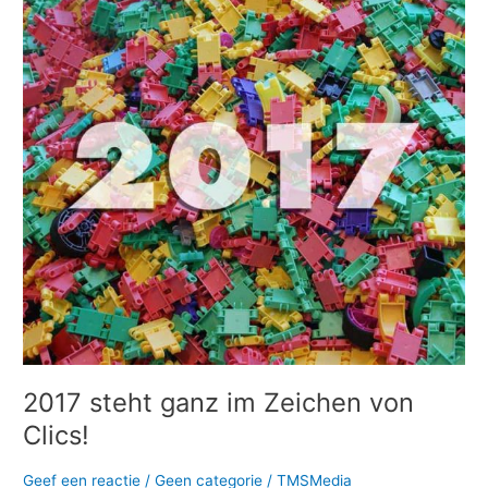
steht
ganz
im
Zeichen
von
Clics!
2017 steht ganz im Zeichen von
Clics!
Geef een reactie
/
Geen categorie
/
TMSMedia