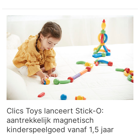
Clics
Toys
lanceert
Stick-
O:
aantrekkelijk
magnetisch
kinderspeelgoed
vanaf
1,5
jaar
Clics Toys lanceert Stick-O:
aantrekkelijk magnetisch
kinderspeelgoed vanaf 1,5 jaar