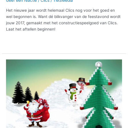
Geef een reactie
/
Clics
/
TMSMedia
Het nieuwe jaar wordt helemaal Clics nog voor het goed en
wel begonnen is. Want dé blikvanger van de feestavond wordt
jouw 2017, gemaakt met het constructiespeelgoed van Clics.
Laat het aftellen beginnen!
Meer lezen »
Clics
bringt
auch
Spielzeug
auf
den
Christbaum!