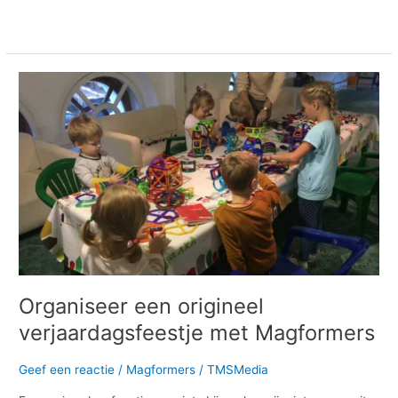
Meer lezen »
Organiseer
een
origineel
verjaardagsfeestje
met
Magformers
Organiseer een origineel
verjaardagsfeestje met Magformers
Geef een reactie
/
Magformers
/
TMSMedia