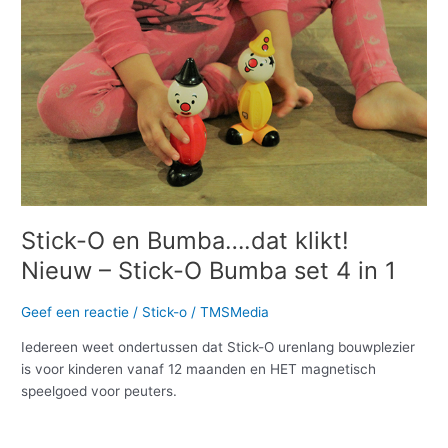
klikt!
Nieuw
–
Stick-
O
Bumba
set
4
in
1
Stick-O en Bumba….dat klikt!
Nieuw – Stick-O Bumba set 4 in 1
Geef een reactie
/
Stick-o
/
TMSMedia
Iedereen weet ondertussen dat Stick-O urenlang bouwplezier
is voor kinderen vanaf 12 maanden en HET magnetisch
speelgoed voor peuters.
Meer lezen »