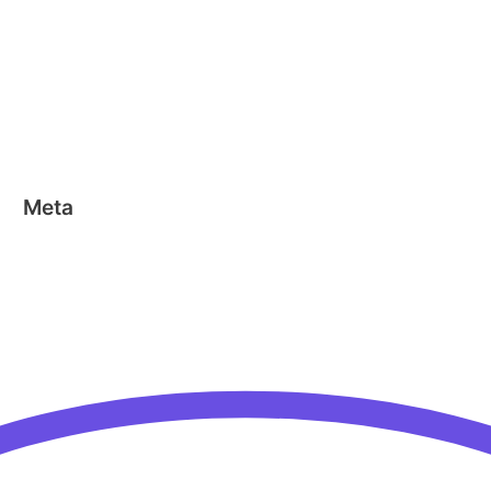
Clics
Geen categorie
Magformers
Nano Clics
Stick-o
Meta
Aanmelden
Berichten feed
Reacties feed
WordPress.org