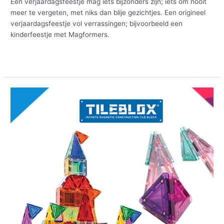
Een verjaardagsfeestje mag iets bijzonders zijn; iets om nooit
meer te vergeten, met niks dan blije gezichtjes. Een origineel
verjaardagsfeestje vol verrassingen; bijvoorbeeld een
kinderfeestje met Magformers.
Meer lezen »
Clicstoys
lanceert
nieuw
magnetisch
speelgoed:
Tileblox