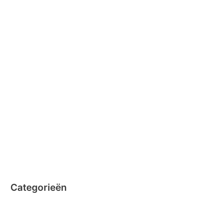
april 2016
februari 2016
januari 2016
februari 2015
december 2014
november 2014
oktober 2014
september 2014
augustus 2014
juli 2014
juni 2014
Categorieën
Clicformers