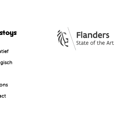
cstoys
tief
gisch
ons
act