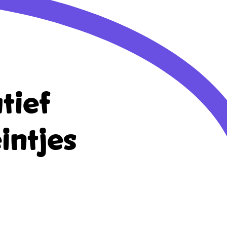
tief
intjes