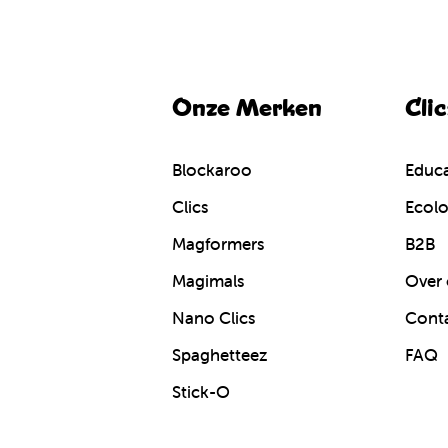
Onze Merken
Cli
Blockaroo
Educa
Clics
Ecolo
Magformers
B2B
Magimals
Over 
Nano Clics
Cont
Spaghetteez
FAQ
Stick-O