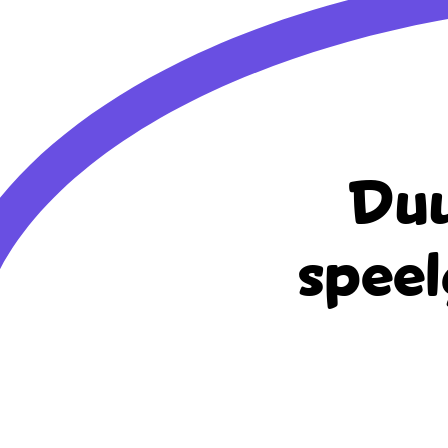
Duu
speel