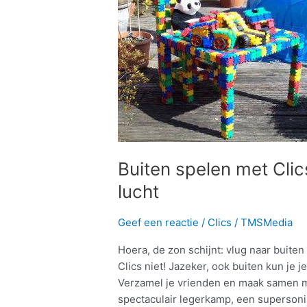
spelen
met
Clics:
te
land,
ter
zee
en
in
de
Buiten spelen met Clics
lucht
lucht
Geef een reactie
/
Clics
/
TMSMedia
Hoera, de zon schijnt: vlug naar buite
Clics niet! Jazeker, ook buiten kun je
Verzamel je vrienden en maak samen m
spectaculair legerkamp, een supersonis