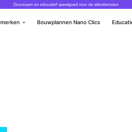
Duurzaam en educatief speelgoed voor de allerkleinsten
dmerken
Bouwplannen Nano Clics
Educati