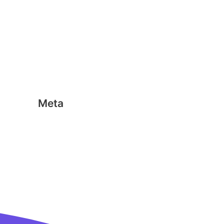
Geen categorie
Magformers
Nano Clics
Stick-o
Meta
Aanmelden
Berichten feed
Reacties feed
WordPress.org