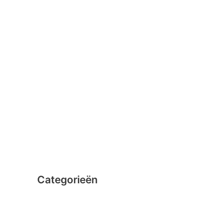
januari 2016
februari 2015
december 2014
november 2014
oktober 2014
september 2014
augustus 2014
juli 2014
juni 2014
Categorieën
Clicformers
Clics