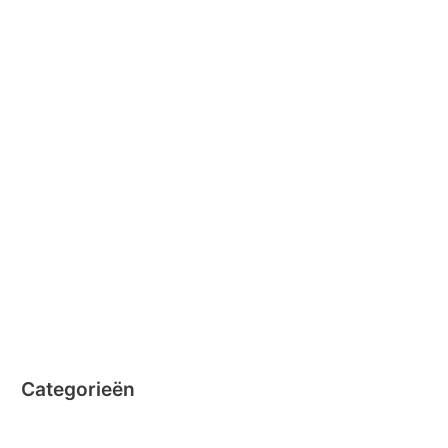
april 2016
februari 2016
januari 2016
februari 2015
december 2014
november 2014
oktober 2014
september 2014
augustus 2014
juli 2014
juni 2014
Categorieën
Clicformers