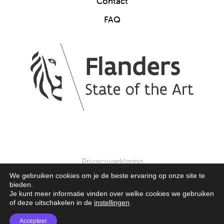
Contact
FAQ
Privacyverklaring
We gebruiken cookies om je de beste ervaring op onze site te
bieden.
© 2025 Clics Toys. Alle Rechten Voorbehouden.
Je kunt meer informatie vinden over welke cookies we gebruiken
of deze uitschakelen in de
instellingen
.
Accepteer