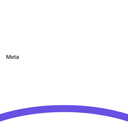
Clics
Geen categorie
Magformers
Nano Clics
Stick-o
Meta
Aanmelden
Berichten feed
Reacties feed
WordPress.org