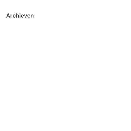
Archieven
oktober 2024
september 2024
november 2020
oktober 2019
oktober 2018
juni 2018
mei 2018
maart 2018
december 2016
november 2016
oktober 2016
september 2016