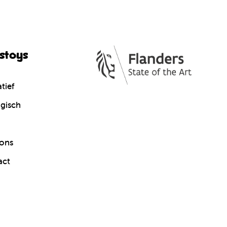
cstoys
tief
gisch
ons
act