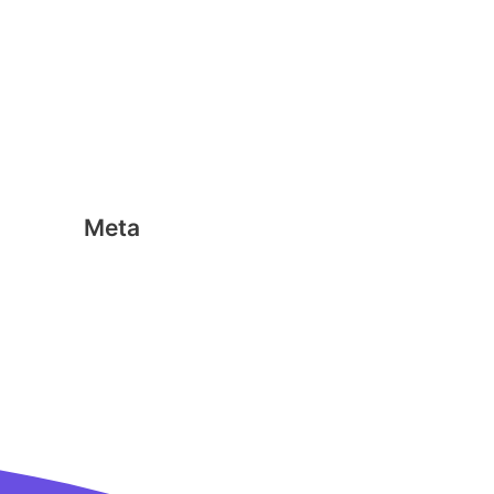
Geen categorie
Magformers
Nano Clics
Stick-o
Meta
Aanmelden
Berichten feed
Reacties feed
WordPress.org