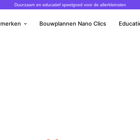
Duurzaam en educatief speelgoed voor de allerkleinsten
dmerken
Bouwplannen Nano Clics
Educati
ber basteln