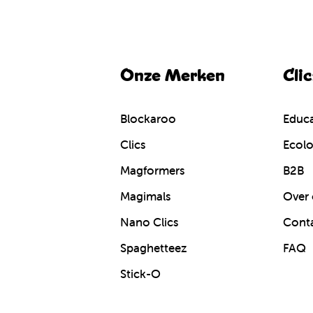
Onze Merken
Cli
Blockaroo
Educa
Clics
Ecolo
Magformers
B2B
Magimals
Over 
Nano Clics
Cont
Spaghetteez
FAQ
Stick-O