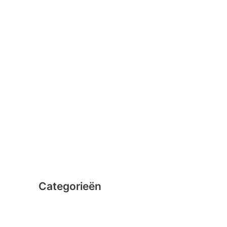
januari 2016
februari 2015
december 2014
november 2014
oktober 2014
september 2014
augustus 2014
juli 2014
juni 2014
Categorieën
Clicformers
Clics