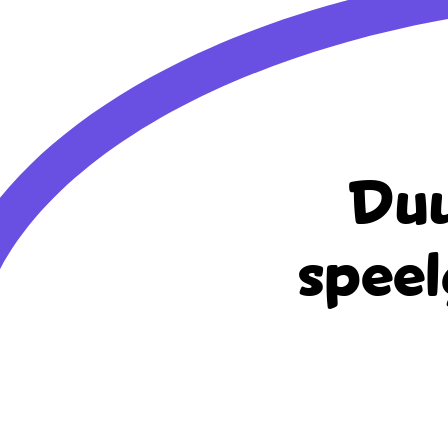
Duu
speel