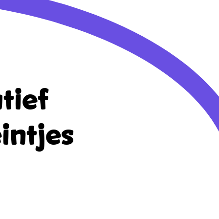
tief
intjes