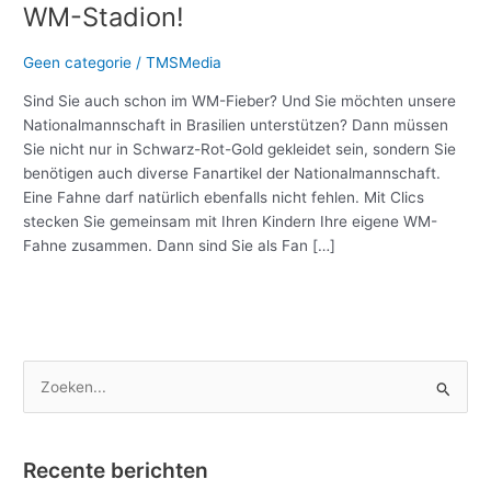
in
WM-Stadion!
Brasilien:
Bauen
Geen categorie
/
TMSMedia
Sie
Sind Sie auch schon im WM-Fieber? Und Sie möchten unsere
mit
Nationalmannschaft in Brasilien unterstützen? Dann müssen
Clics
Sie nicht nur in Schwarz-Rot-Gold gekleidet sein, sondern Sie
Ihr
benötigen auch diverse Fanartikel der Nationalmannschaft.
eigenes
Eine Fahne darf natürlich ebenfalls nicht fehlen. Mit Clics
WM-
stecken Sie gemeinsam mit Ihren Kindern Ihre eigene WM-
Stadion!
Fahne zusammen. Dann sind Sie als Fan […]
Meer lezen »
Z
o
e
Recente berichten
k