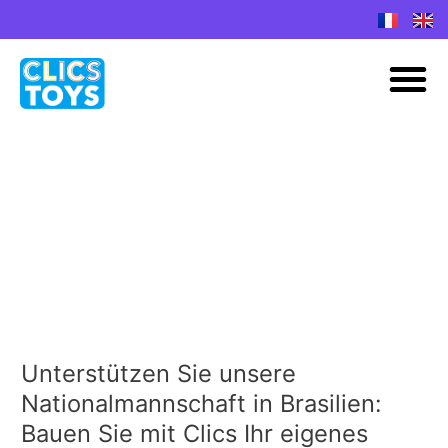
Spring
naar
M
de
inhoud
Fanartikel deutsche
Nationalmannschaft
Unterstützen Sie unsere
Unterstützen
Sie
Nationalmannschaft in Brasilien:
unsere
Bauen Sie mit Clics Ihr eigenes
Nationalmannschaft