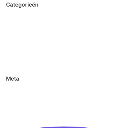
Categorieën
Clicformers
Clics
Geen categorie
Magformers
Nano Clics
Stick-o
Meta
Aanmelden
Berichten feed
Reacties feed
WordPress.org