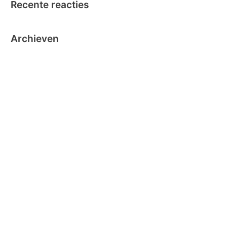
Recente reacties
Archieven
oktober 2024
september 2024
november 2020
oktober 2019
oktober 2018
juni 2018
mei 2018
maart 2018
december 2016
november 2016
oktober 2016