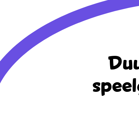
Duu
speel