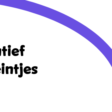
tief
intjes