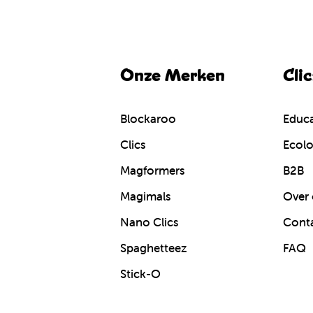
Onze Merken
Cli
Blockaroo
Educa
Clics
Ecolo
Magformers
B2B
Magimals
Over 
Nano Clics
Cont
Spaghetteez
FAQ
Stick-O