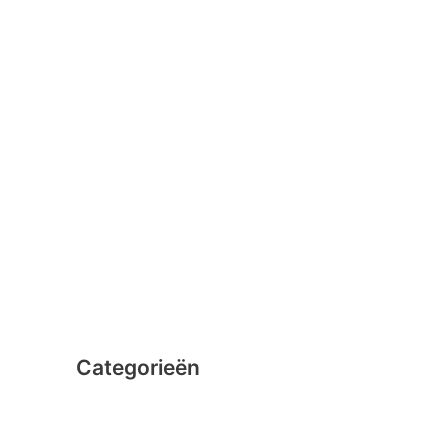
januari 2016
februari 2015
december 2014
november 2014
oktober 2014
september 2014
augustus 2014
juli 2014
juni 2014
Categorieën
Clicformers
Clics