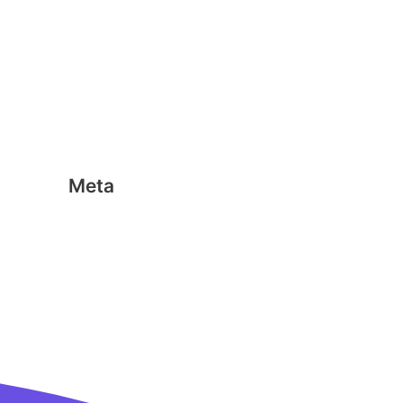
Geen categorie
Magformers
Nano Clics
Stick-o
Meta
Aanmelden
Berichten feed
Reacties feed
WordPress.org