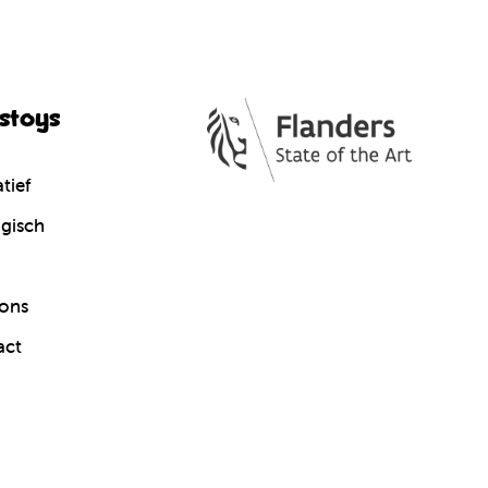
cstoys
tief
gisch
ons
act