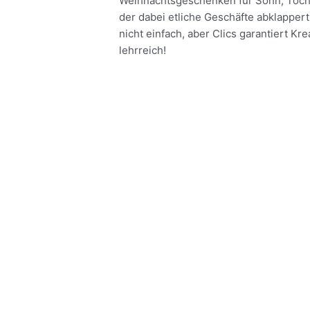
Weihnachtsgeschenken für Sohn, Tochte
der dabei etliche Geschäfte abklapper
nicht einfach, aber Clics garantiert Kre
lehrreich!
Meer lezen »