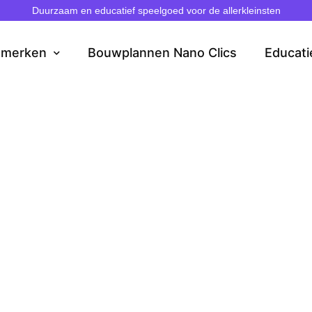
Duurzaam en educatief speelgoed voor de allerkleinsten
dmerken
Bouwplannen Nano Clics
Educati
achtsgeschenke