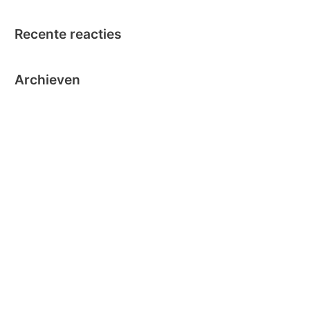
Recente reacties
Archieven
oktober 2024
september 2024
november 2020
oktober 2019
oktober 2018
juni 2018
mei 2018
maart 2018
december 2016
november 2016