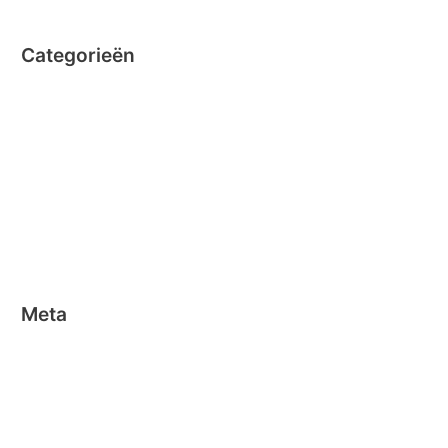
Categorieën
Clicformers
Clics
Geen categorie
Magformers
Nano Clics
Stick-o
Meta
Aanmelden
Berichten feed
Reacties feed
WordPress.org