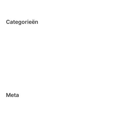
juni 2014
Categorieën
Clicformers
Clics
Geen categorie
Magformers
Nano Clics
Stick-o
Meta
Aanmelden
Berichten feed
Reacties feed