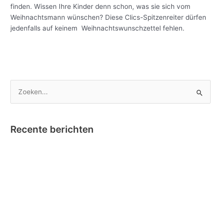
finden. Wissen Ihre Kinder denn schon, was sie sich vom
Weihnachtsmann wünschen? Diese Clics-Spitzenreiter dürfen
jedenfalls auf keinem Weihnachtswunschzettel fehlen.
Meer lezen »
Z
o
e
Recente berichten
k
e
Nano Clics – Bekroond tot Speelgoed van het Jaar !
n
Instructievideo Toontje het Paardje
n
Reportage RTBF in onze fabriek omtrent Nano Clics!
a
Stick-O en Bumba….dat klikt! Nieuw – Stick-O Bumba set 4 in 1
a
Clics Toys lanceert Stick-O: aantrekkelijk magnetisch
r