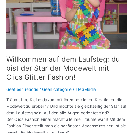
der
Star
der
Modewelt
mit
Clics
Glitter
Fashion!
Willkommen auf dem Laufsteg: du
bist der Star der Modewelt mit
Clics Glitter Fashion!
Geef een reactie
/
Geen categorie
/
TMSMedia
Träumt Ihre Kleine davon, mit ihren herrlichen Kreationen die
Modewelt zu erobern? Und möchte sie gleichzeitig der Star auf
dem Laufsteg sein, auf den alle Augen gerichtet sind?
Der Clics Fashion Eimer macht alle ihre Träume wahr! Mit dem
Fashion Eimer stellt man die schönsten Accessoires her. Ist sie
bereit, die Modewelt zu erobern?