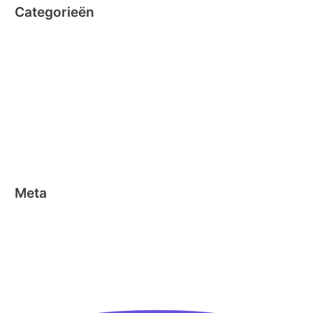
Categorieën
Clicformers
Clics
Geen categorie
Magformers
Nano Clics
Stick-o
Meta
Aanmelden
Berichten feed
Reacties feed
WordPress.org