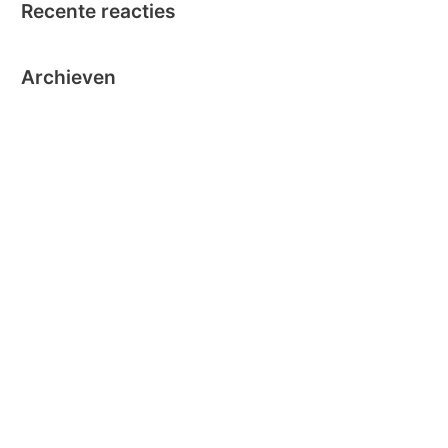
Recente reacties
Archieven
oktober 2024
september 2024
november 2020
oktober 2019
oktober 2018
juni 2018
mei 2018
maart 2018
december 2016
november 2016
oktober 2016