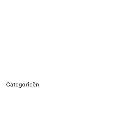
februari 2015
december 2014
november 2014
oktober 2014
september 2014
augustus 2014
juli 2014
juni 2014
Categorieën
Clicformers
Clics
Geen categorie
Magformers