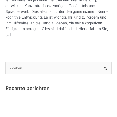
entwickeln Konzentrationsvermögen, Gedächtnis und
Spracherwerb. Dies alles fällt unter den gemeinsamen Nenner
kognitive Entwicklung. Es ist wichtig, Ihr Kind zu fördern und
ihm Hilfsmittel an die Hand zu geben, die seine kognitiven
Fähigkeiten anregen. Clics sind dafür ideal. Hier erfahren Sie,
[…]
Meer lezen »
Z
o
e
Recente berichten
k
e
Nano Clics – Bekroond tot Speelgoed van het Jaar !
n
Instructievideo Toontje het Paardje
n
Reportage RTBF in onze fabriek omtrent Nano Clics!