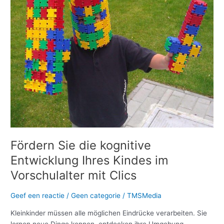
Entwicklung
Ihres
Kindes
im
Vorschulalter
mit
Clics
Fördern Sie die kognitive
Entwicklung Ihres Kindes im
Vorschulalter mit Clics
Geef een reactie
/
Geen categorie
/
TMSMedia
Kleinkinder müssen alle möglichen Eindrücke verarbeiten. Sie
lernen neue Dinge kennen, entdecken ihre Umgebung,