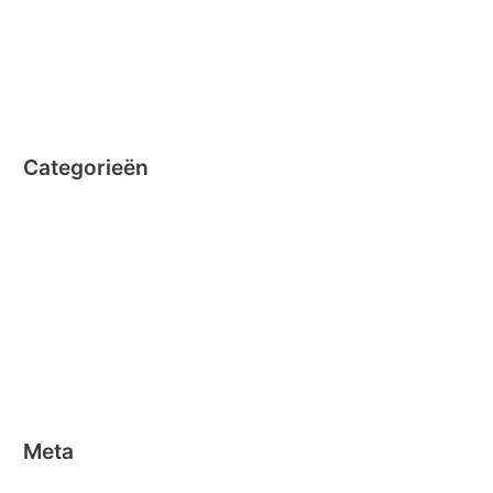
augustus 2014
juli 2014
juni 2014
Categorieën
Clicformers
Clics
Geen categorie
Magformers
Nano Clics
Stick-o
Meta