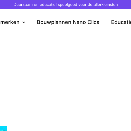
Duurzaam en educatief speelgoed voor de allerkleinsten
dmerken
Bouwplannen Nano Clics
Educati
ußen