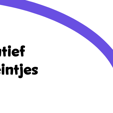
tief
intjes