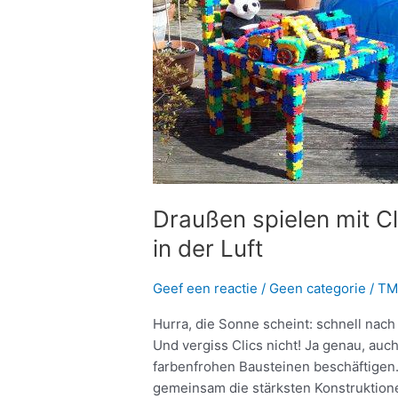
spielen
mit
Clics:
zu
Land,
zu
Wasser
und
in
der
Draußen spielen mit C
Luft
in der Luft
Geef een reactie
/
Geen categorie
/
TM
Hurra, die Sonne scheint: schnell na
Und vergiss Clics nicht! Ja genau, au
farbenfrohen Bausteinen beschäftigen
gemeinsam die stärksten Konstruktionen