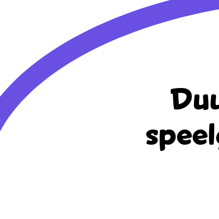
Duu
speel