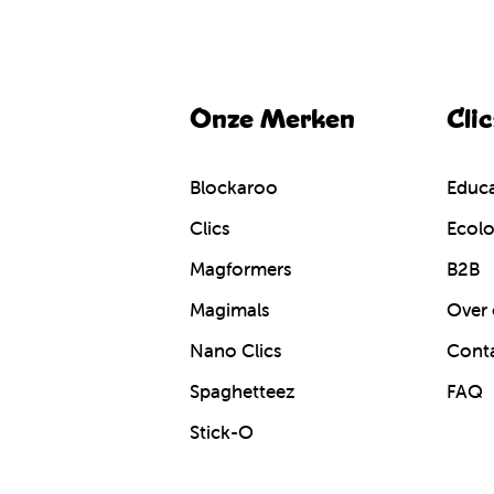
Onze Merken
Cli
Blockaroo
Educa
Clics
Ecolo
Magformers
B2B
Magimals
Over 
Nano Clics
Cont
Spaghetteez
FAQ
Stick-O