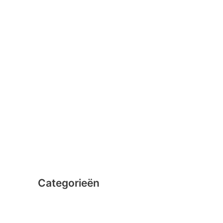
januari 2016
februari 2015
december 2014
november 2014
oktober 2014
september 2014
augustus 2014
juli 2014
juni 2014
Categorieën
Clicformers
Clics