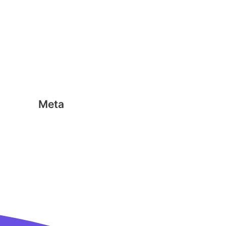
Geen categorie
Magformers
Nano Clics
Stick-o
Meta
Aanmelden
Berichten feed
Reacties feed
WordPress.org