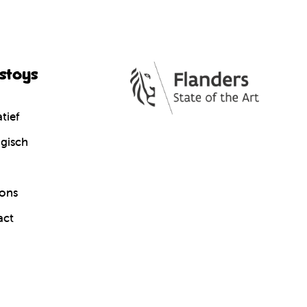
cstoys
tief
gisch
ons
act