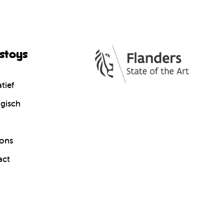
cstoys
tief
gisch
ons
act