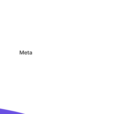
Geen categorie
Magformers
Nano Clics
Stick-o
Meta
Aanmelden
Berichten feed
Reacties feed
WordPress.org