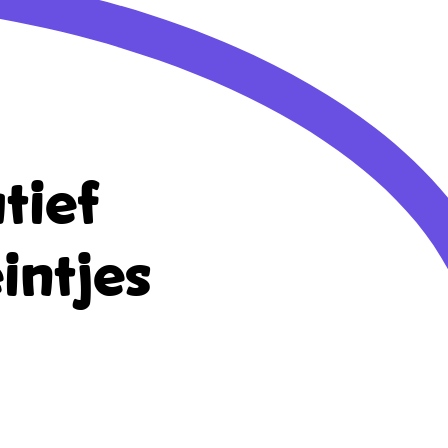
tief
intjes