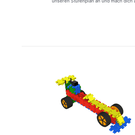
unseren Stufenplan an und mach dich a
Meer lezen »
3,2,1,
Start!
Gewinnt
dein
selbstgebautes
Clics-
Rennauto
das
Rennen?