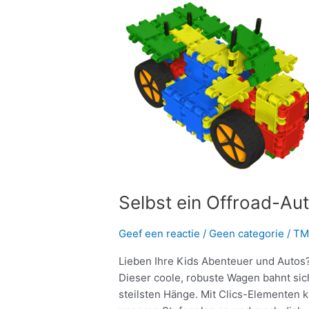
ein
Offroad-
Auto
bauen:
mit
Clics
natürlich!
Selbst ein Offroad-Aut
Geef een reactie
/
Geen categorie
/
TM
Lieben Ihre Kids Abenteuer und Autos? 
Dieser coole, robuste Wagen bahnt sic
steilsten Hänge. Mit Clics-Elementen k