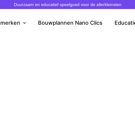
Duurzaam en educatief speelgoed voor de allerkleinsten
dmerken
Bouwplannen Nano Clics
Educati