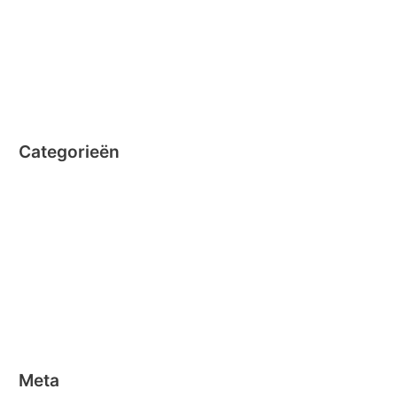
september 2014
augustus 2014
juli 2014
juni 2014
Categorieën
Clicformers
Clics
Geen categorie
Magformers
Nano Clics
Stick-o
Meta