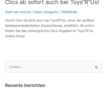
Clics ab sofort auch bei Toys“R”Us!
Geef een reactie
/
Geen categorie
/
TMSMedia
Hurra! Clics ist jetzt auch bei Toys“R”Us, einer der größten
Spielwarenladenketten Deutschlands, erhältlich. Ab sofort
finden Sie das umfangreiche Clics-Angebot im Toys”R”Us
Online-Shop!
Meer lezen »
Z
o
e
Recente berichten
k
e
Nano Clics – Bekroond tot Speelgoed van het Jaar !
n
Instructievideo Toontje het Paardje
n