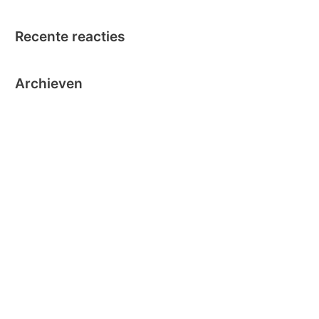
Recente reacties
Archieven
oktober 2024
september 2024
november 2020
oktober 2019
oktober 2018
juni 2018
mei 2018
maart 2018
december 2016
november 2016