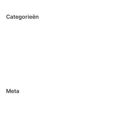
Categorieën
Clicformers
Clics
Geen categorie
Magformers
Nano Clics
Stick-o
Meta
Aanmelden
Berichten feed
Reacties feed