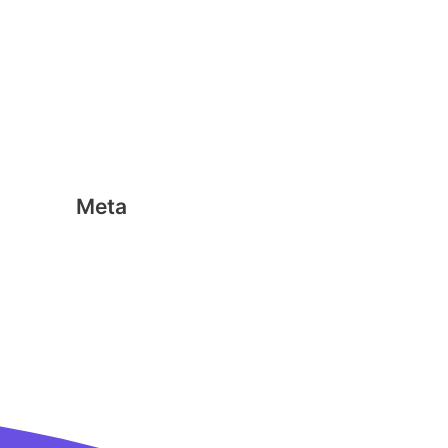
Geen categorie
Magformers
Nano Clics
Stick-o
Meta
Aanmelden
Berichten feed
Reacties feed
WordPress.org