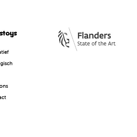
cstoys
tief
gisch
ons
act