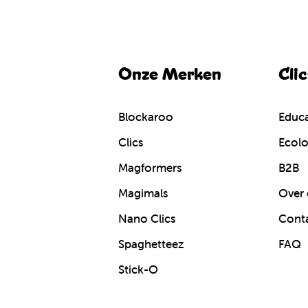
Onze Merken
Cli
Blockaroo
Educa
Clics
Ecolo
Magformers
B2B
Magimals
Over 
Nano Clics
Cont
Spaghetteez
FAQ
Stick-O