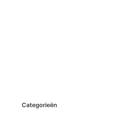
januari 2016
februari 2015
december 2014
november 2014
oktober 2014
september 2014
augustus 2014
juli 2014
juni 2014
Categorieën
Clicformers
Clics