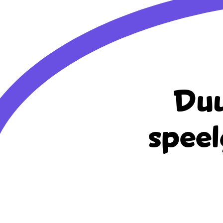
Duu
speel