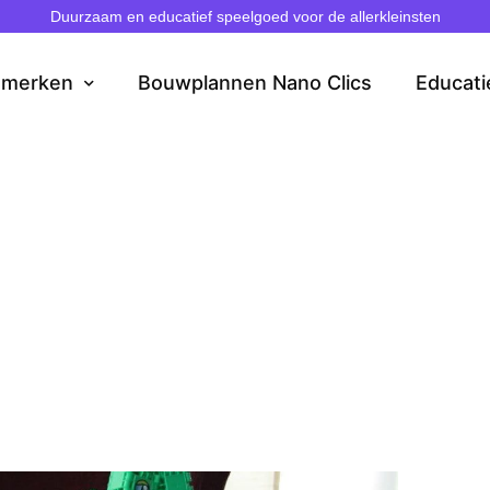
Duurzaam en educatief speelgoed voor de allerkleinsten
dmerken
Bouwplannen Nano Clics
Educati
 überwinden