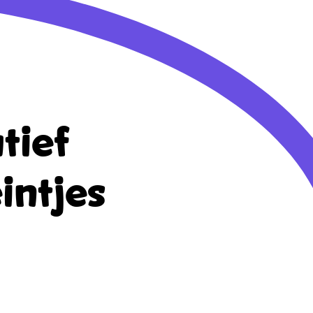
tief
intjes