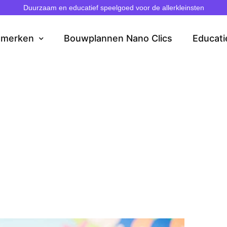
Duurzaam en educatief speelgoed voor de allerkleinsten
dmerken
Bouwplannen Nano Clics
Educati
t