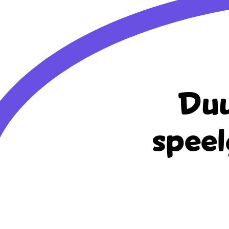
Duu
speel