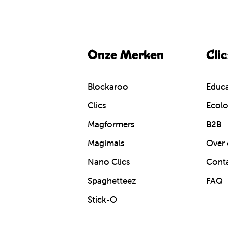
Onze Merken
Cli
Blockaroo
Educa
Clics
Ecolo
Magformers
B2B
Magimals
Over 
Nano Clics
Cont
Spaghetteez
FAQ
Stick-O