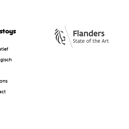
cstoys
tief
gisch
ons
act