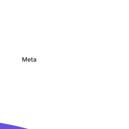
Geen categorie
Magformers
Nano Clics
Stick-o
Meta
Aanmelden
Berichten feed
Reacties feed
WordPress.org