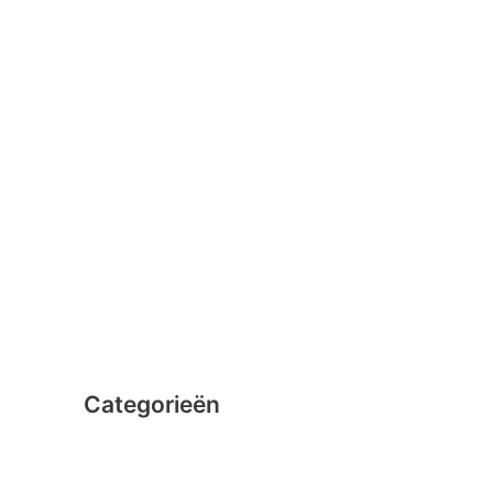
januari 2016
februari 2015
december 2014
november 2014
oktober 2014
september 2014
augustus 2014
juli 2014
juni 2014
Categorieën
Clicformers
Clics