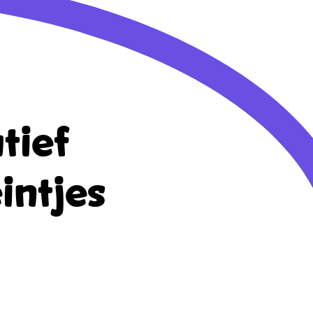
tief
intjes