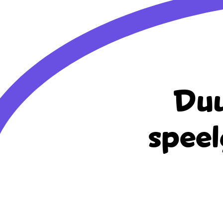
Duu
speel