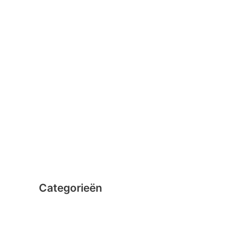
januari 2016
februari 2015
december 2014
november 2014
oktober 2014
september 2014
augustus 2014
juli 2014
juni 2014
Categorieën
Clicformers
Clics