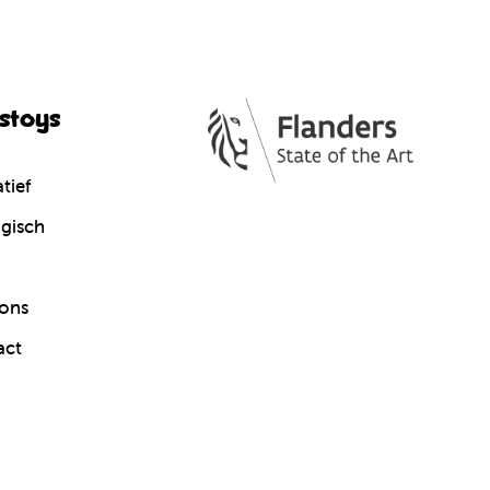
cstoys
tief
gisch
ons
act