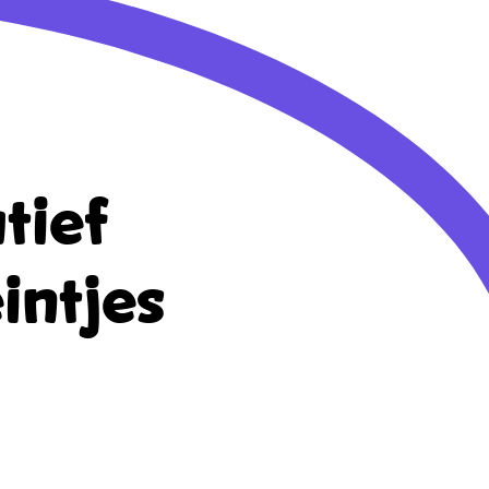
tief
intjes