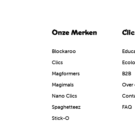
Onze Merken
Cli
Blockaroo
Educa
Clics
Ecolo
Magformers
B2B
Magimals
Over 
Nano Clics
Cont
Spaghetteez
FAQ
Stick-O