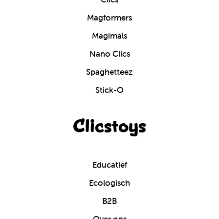
Magformers
Magimals
Nano Clics
Spaghetteez
Stick-O
Clicstoys
Educatief
Ecologisch
B2B
Over ons