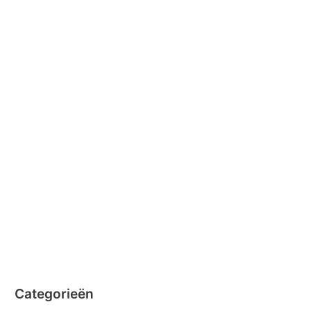
juli 2016
april 2016
februari 2016
januari 2016
februari 2015
december 2014
november 2014
oktober 2014
september 2014
augustus 2014
juli 2014
juni 2014
Categorieën