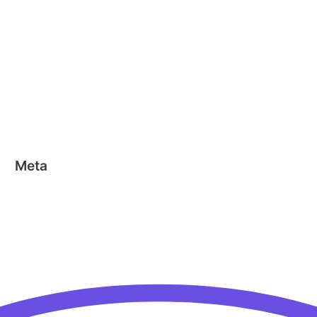
Clicformers
Clics
Geen categorie
Magformers
Nano Clics
Stick-o
Meta
Aanmelden
Berichten feed
Reacties feed
WordPress.org