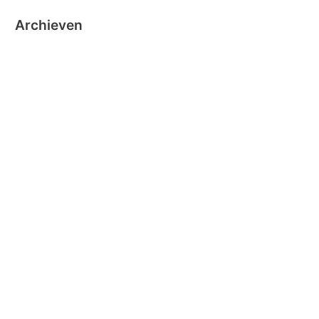
Archieven
oktober 2024
september 2024
november 2020
oktober 2019
oktober 2018
juni 2018
mei 2018
maart 2018
december 2016
november 2016
oktober 2016
september 2016
augustus 2016