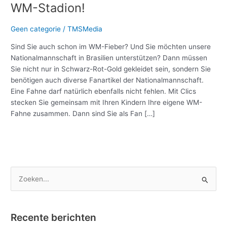
in
WM-Stadion!
Brasilien:
Bauen
Geen categorie
/
TMSMedia
Sie
Sind Sie auch schon im WM-Fieber? Und Sie möchten unsere
mit
Nationalmannschaft in Brasilien unterstützen? Dann müssen
Clics
Sie nicht nur in Schwarz-Rot-Gold gekleidet sein, sondern Sie
Ihr
benötigen auch diverse Fanartikel der Nationalmannschaft.
eigenes
Eine Fahne darf natürlich ebenfalls nicht fehlen. Mit Clics
WM-
stecken Sie gemeinsam mit Ihren Kindern Ihre eigene WM-
Stadion!
Fahne zusammen. Dann sind Sie als Fan […]
Meer lezen »
Z
o
e
Recente berichten
k