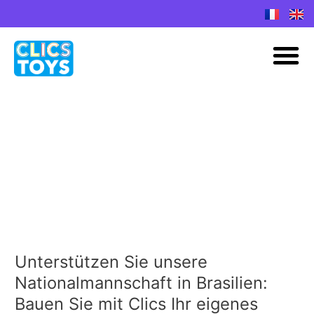
Spring
naar
M
de
inhoud
WM deutsche
Nationalmannschaft
Unterstützen Sie unsere
Unterstützen
Sie
Nationalmannschaft in Brasilien:
unsere
Bauen Sie mit Clics Ihr eigenes
Nationalmannschaft