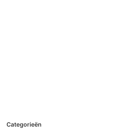
juli 2016
april 2016
februari 2016
januari 2016
februari 2015
december 2014
november 2014
oktober 2014
september 2014
augustus 2014
juli 2014
juni 2014
Categorieën
Clicformers