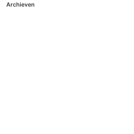
Archieven
oktober 2024
september 2024
november 2020
oktober 2019
oktober 2018
juni 2018
mei 2018
maart 2018
december 2016
november 2016
oktober 2016
september 2016
augustus 2016