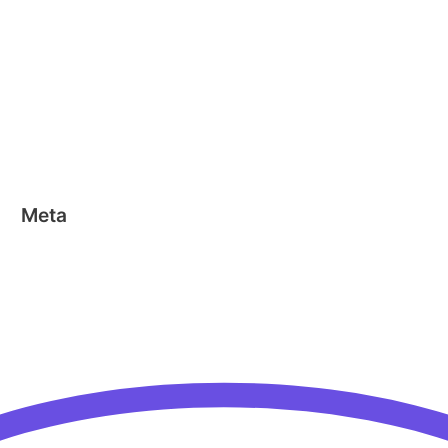
Clics
Geen categorie
Magformers
Nano Clics
Stick-o
Meta
Aanmelden
Berichten feed
Reacties feed
WordPress.org