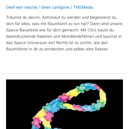
Geef een reactie
/
Geen categorie
/
TMSMedia
Träumst du davon, Astronaut zu werden und begeisterst du
dich für alles, was mit Raumfahrt zu tun hat? Dann sind unsere
Space-Bausteine wie für dich gemacht. Mit Clics baust du
beeindruckende Raketen und Mondlandefähren und tauchst in
das Space-Universum ein! Nichts ist so schön, wie den
Raumfahrer in dir zu entdecken und selber eine Rakete
Meer lezen »
Selbst
eine
Clics
Glitter
Handtasche
basteln:
Stufenplan