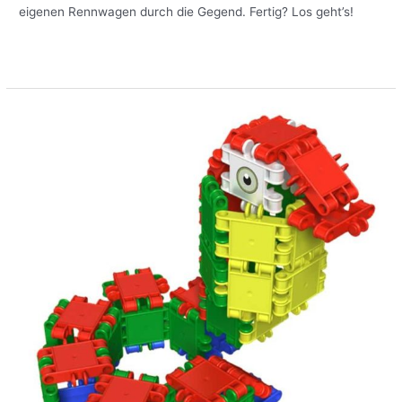
eigenen Rennwagen durch die Gegend. Fertig? Los geht’s!
Meer lezen »
Eine
Schlange
selber
basteln
mit
Clics