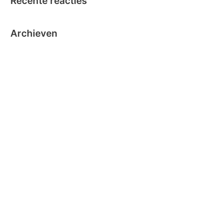
Recente reacties
Archieven
oktober 2024
september 2024
november 2020
oktober 2019
oktober 2018
juni 2018
mei 2018
maart 2018
december 2016
november 2016
oktober 2016
september 2016