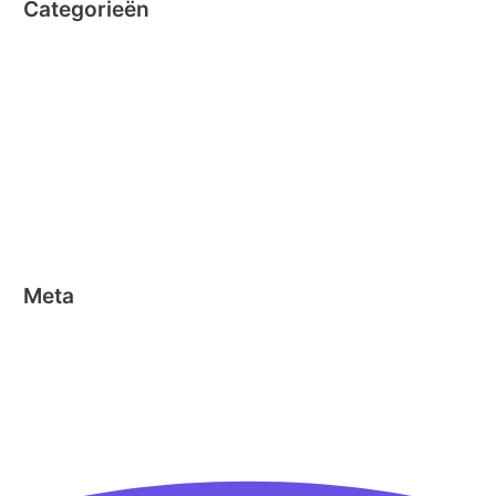
Categorieën
Clicformers
Clics
Geen categorie
Magformers
Nano Clics
Stick-o
Meta
Aanmelden
Berichten feed
Reacties feed
WordPress.org