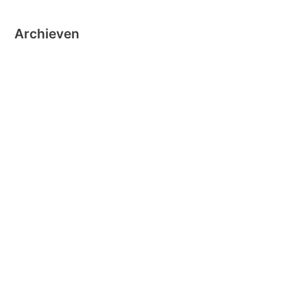
Archieven
oktober 2024
september 2024
november 2020
oktober 2019
oktober 2018
juni 2018
mei 2018
maart 2018
december 2016
november 2016
oktober 2016
september 2016