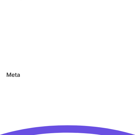
Clicformers
Clics
Geen categorie
Magformers
Nano Clics
Stick-o
Meta
Aanmelden
Berichten feed
Reacties feed
WordPress.org