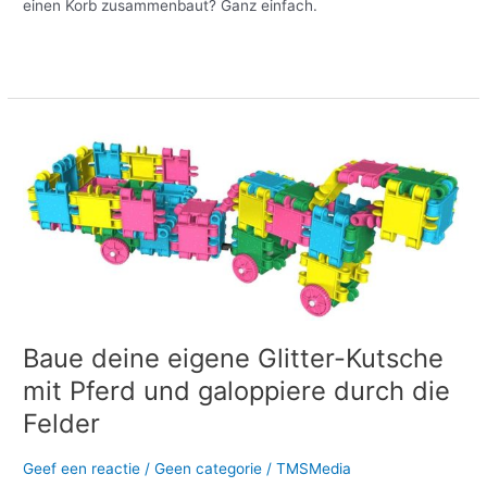
einen Korb zusammenbaut? Ganz einfach.
Meer lezen »
Baue
deine
eigene
Glitter-
Kutsche
mit
Pferd
und
galoppiere
durch
Baue deine eigene Glitter-Kutsche
die
mit Pferd und galoppiere durch die
Felder
Felder
Geef een reactie
/
Geen categorie
/
TMSMedia