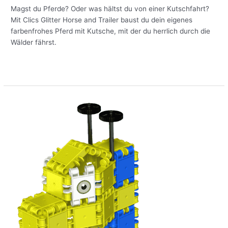
Magst du Pferde? Oder was hältst du von einer Kutschfahrt?
Mit Clics Glitter Horse and Trailer baust du dein eigenes
farbenfrohes Pferd mit Kutsche, mit der du herrlich durch die
Wälder fährst.
Meer lezen »
Baue
deine
eigene
Giraffe
mit
dem
Clics
Bauplan