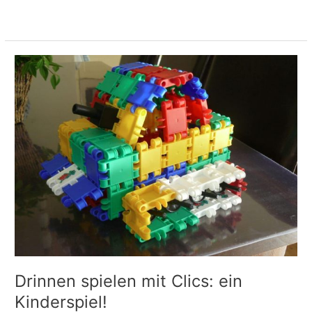
Meer lezen »
Drinnen
spielen
mit
Clics:
ein
Kinderspiel!
Drinnen spielen mit Clics: ein
Kinderspiel!