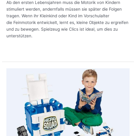
Ihres
Ab den ersten Lebensjahren muss die Motorik von Kindern
Kindes
stimuliert werden, andernfalls müssen sie später die Folgen
tragen. Wenn ihr Kleinkind oder Kind im Vorschulalter
die Feinmotorik entwickelt, lernt es, kleine Objekte zu ergreifen
und zu bewegen. Spielzeug wie Clics ist ideal, um dies zu
unterstützen.
Meer lezen »
Clics
auf
jedem
Weihnachtswunschzettel:
einige
Spitzenreiter