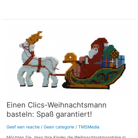
Meer lezen »
Einen
Clics-
Weihnachtsmann
basteln:
Spaß
garantiert!
Einen Clics-Weihnachtsmann
basteln: Spaß garantiert!
Geef een reactie
/
Geen categorie
/
TMSMedia
Möchten Sie, dass Ihre Kinder die Weihnachtsatmosphäre in