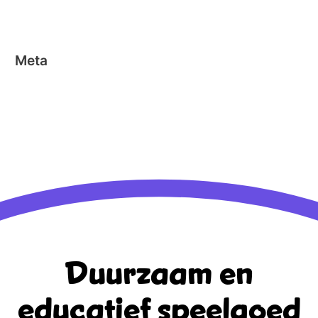
Stick-o
Meta
Aanmelden
Berichten feed
Reacties feed
WordPress.org
Duurzaam en
educatief
speelgoed