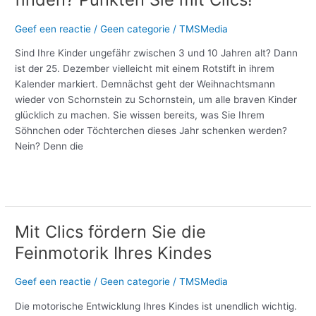
Geef een reactie
/
Geen categorie
/
TMSMedia
Sind Ihre Kinder ungefähr zwischen 3 und 10 Jahren alt? Dann
ist der 25. Dezember vielleicht mit einem Rotstift in ihrem
Kalender markiert. Demnächst geht der Weihnachtsmann
wieder von Schornstein zu Schornstein, um alle braven Kinder
glücklich zu machen. Sie wissen bereits, was Sie Ihrem
Söhnchen oder Töchterchen dieses Jahr schenken werden?
Nein? Denn die
Meer lezen »
Mit Clics fördern Sie die
Mit
Clics
Feinmotorik Ihres Kindes
fördern
Sie
Geef een reactie
/
Geen categorie
/
TMSMedia
die
Feinmotorik
Die motorische Entwicklung Ihres Kindes ist unendlich wichtig.