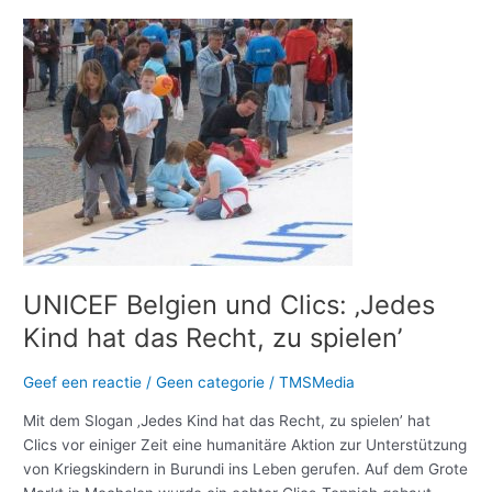
UNICEF
Belgien
und
Clics:
‚Jedes
Kind
hat
das
Recht,
zu
spielen’
UNICEF Belgien und Clics: ‚Jedes
Kind hat das Recht, zu spielen’
Geef een reactie
/
Geen categorie
/
TMSMedia
Mit dem Slogan ‚Jedes Kind hat das Recht, zu spielen’ hat
Clics vor einiger Zeit eine humanitäre Aktion zur Unterstützung
von Kriegskindern in Burundi ins Leben gerufen. Auf dem Grote