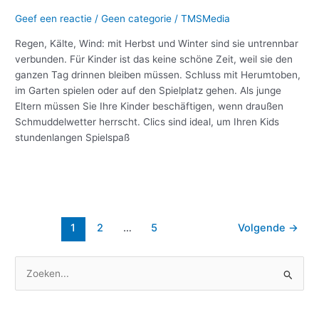
Geef een reactie
/
Geen categorie
/
TMSMedia
Regen, Kälte, Wind: mit Herbst und Winter sind sie untrennbar
verbunden. Für Kinder ist das keine schöne Zeit, weil sie den
ganzen Tag drinnen bleiben müssen. Schluss mit Herumtoben,
im Garten spielen oder auf den Spielplatz gehen. Als junge
Eltern müssen Sie Ihre Kinder beschäftigen, wenn draußen
Schmuddelwetter herrscht. Clics sind ideal, um Ihren Kids
stundenlangen Spielspaß
Meer lezen »
1
2
…
5
Volgende
→
Z
o
e