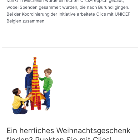
Markt in Mechelen wurde ein echter Clics-Teppich gebaut,
wobei Spenden gesammelt wurden, die nach Burundi gingen.
Bei der Koordinierung der Initiative arbeitete Clics mit UNICEF
Belgien zusammen.
Meer lezen »
Ein
herrliches
Weihnachtsgeschenk
finden?
Punkten
Sie
mit
Clics!
Ein herrliches Weihnachtsgeschenk
finden? Punkten Sie mit Clics!