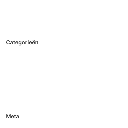
augustus 2014
juli 2014
juni 2014
Categorieën
Clicformers
Clics
Geen categorie
Magformers
Nano Clics
Stick-o
Meta
Aanmelden