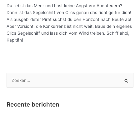
Du liebst das Meer und hast keine Angst vor Abenteuern?
Dann ist das Segelschiff von Clics genau das richtige für dich!
Als ausgebildeter Pirat suchst du den Horizont nach Beute ab!
Aber Vorsicht, die Konkurrenz ist nicht weit. Baue dein eigenes
Clics Segelschiff und lass dich vom Wind treiben. Schiff ahoi,
Kapitän!
Meer lezen »
Z
o
e
Recente berichten
k
e
Nano Clics – Bekroond tot Speelgoed van het Jaar !
n
Instructievideo Toontje het Paardje
n
Reportage RTBF in onze fabriek omtrent Nano Clics!