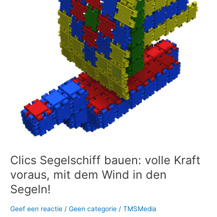
mit
dem
Wind
in
den
Segeln!
Clics Segelschiff bauen: volle Kraft
voraus, mit dem Wind in den
Segeln!
Geef een reactie
/
Geen categorie
/
TMSMedia