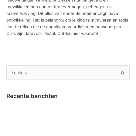
ontwikkelen hun concentratievermogen, geheugen en
taalverwerving. Dit alles valt onder de noemer cognitieve
ontwikkeling. Het is belangrijk om je kind te stimuleren en tools
aan te reiken die de cognitieve vaardigheden aanscherpen.
Clics zijn daarvoor ideaal. Ontdek hier waarom!
Meer lezen »
Z
o
e
Recente berichten
k
e
Nano Clics – Bekroond tot Speelgoed van het Jaar !
n
Instructievideo Toontje het Paardje
n
Reportage RTBF in onze fabriek omtrent Nano Clics!
a
Stick-O en Bumba….dat klikt! Nieuw – Stick-O Bumba set 4 in 1