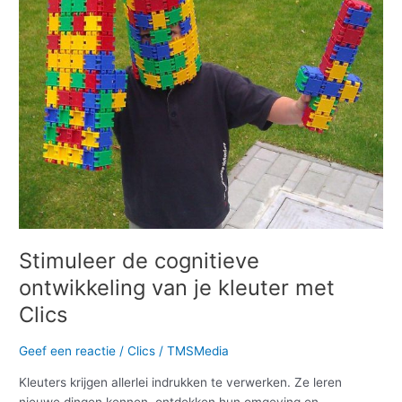
van
je
kleuter
met
Clics
Stimuleer de cognitieve
ontwikkeling van je kleuter met
Clics
Geef een reactie
/
Clics
/
TMSMedia
Kleuters krijgen allerlei indrukken te verwerken. Ze leren
nieuwe dingen kennen, ontdekken hun omgeving en