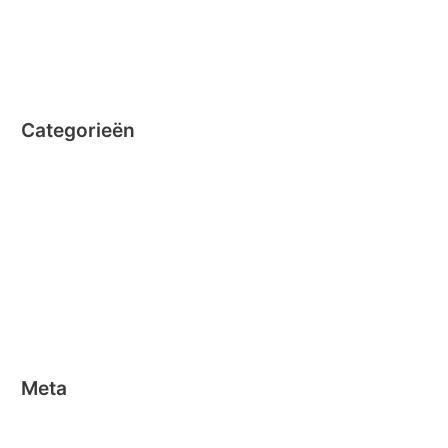
augustus 2014
juli 2014
juni 2014
Categorieën
Clicformers
Clics
Geen categorie
Magformers
Nano Clics
Stick-o
Meta
Aanmelden