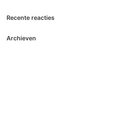
Recente reacties
Archieven
oktober 2024
september 2024
november 2020
oktober 2019
oktober 2018
juni 2018
mei 2018
maart 2018
december 2016
november 2016