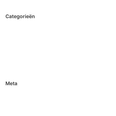
Categorieën
Clicformers
Clics
Geen categorie
Magformers
Nano Clics
Stick-o
Meta
Aanmelden
Berichten feed
Reacties feed