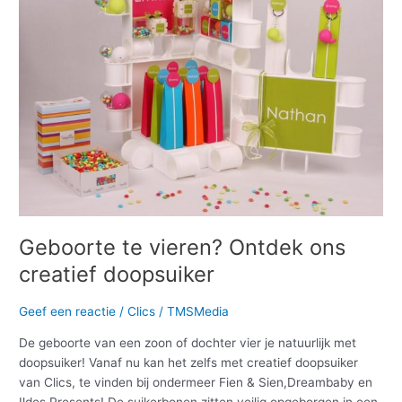
ons
creatief
doopsuiker
Geboorte te vieren? Ontdek ons
creatief doopsuiker
Geef een reactie
/
Clics
/
TMSMedia
De geboorte van een zoon of dochter vier je natuurlijk met
doopsuiker! Vanaf nu kan het zelfs met creatief doopsuiker
van Clics, te vinden bij ondermeer Fien & Sien,Dreambaby en
Ildes Presents! De suikerbonen zitten veilig opgeborgen in een