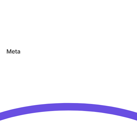
Geen categorie
Magformers
Nano Clics
Stick-o
Meta
Aanmelden
Berichten feed
Reacties feed
WordPress.org