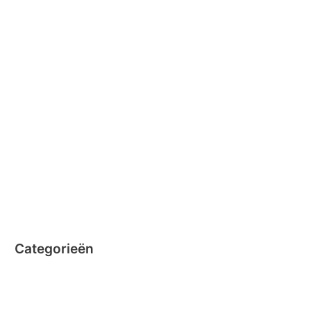
februari 2016
januari 2016
februari 2015
december 2014
november 2014
oktober 2014
september 2014
augustus 2014
juli 2014
juni 2014
Categorieën
Clicformers
Clics