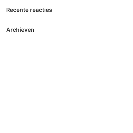
Recente reacties
Archieven
oktober 2024
september 2024
november 2020
oktober 2019
oktober 2018
juni 2018
mei 2018
maart 2018
december 2016
november 2016
oktober 2016