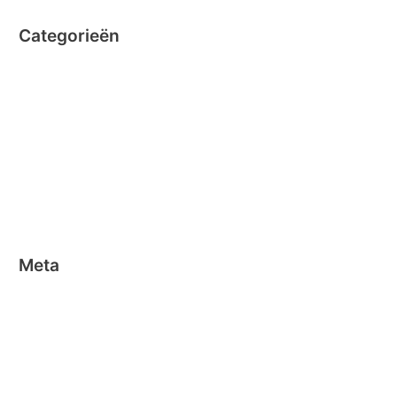
Categorieën
Clicformers
Clics
Geen categorie
Magformers
Nano Clics
Stick-o
Meta
Aanmelden
Berichten feed
Reacties feed
WordPress.org