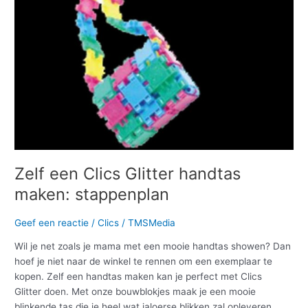
stappenplan
Zelf een Clics Glitter handtas
maken: stappenplan
Geef een reactie
/
Clics
/
TMSMedia
Wil je net zoals je mama met een mooie handtas showen? Dan
hoef je niet naar de winkel te rennen om een exemplaar te
kopen. Zelf een handtas maken kan je perfect met Clics
Glitter doen. Met onze bouwblokjes maak je een mooie
blinkende tas die je heel wat jaloerse blikken zal opleveren.