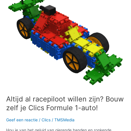
racepiloot
willen
zijn?
Bouw
zelf
je
Clics
Formule
1-
auto!
Altijd al racepiloot willen zijn? Bouw
zelf je Clics Formule 1-auto!
Geef een reactie
/
Clics
/
TMSMedia
Hou je van het geluid van gierende banden en ronkende