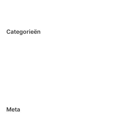
juli 2014
juni 2014
Categorieën
Clicformers
Clics
Geen categorie
Magformers
Nano Clics
Stick-o
Meta
Aanmelden
Berichten feed