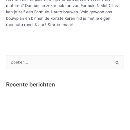
motoren? Dan ben je zeker ook fan van Formule 1. Met Clics
kan je zelf een Formule 1-auto bouwen. Volg gewoon ons
bouwplan en binnen de kortste keren rijd je met je eigen
raceauto rond. Klaar? Starten maar!
Meer lezen »
Z
o
e
Recente berichten
k
e
Nano Clics – Bekroond tot Speelgoed van het Jaar !
n
Instructievideo Toontje het Paardje
n
Reportage RTBF in onze fabriek omtrent Nano Clics!
a
Stick-O en Bumba….dat klikt! Nieuw – Stick-O Bumba set 4 in 1
a