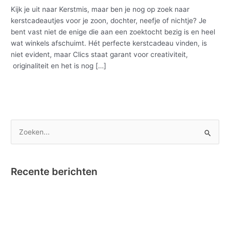
Kijk je uit naar Kerstmis, maar ben je nog op zoek naar
kerstcadeautjes voor je zoon, dochter, neefje of nichtje? Je
bent vast niet de enige die aan een zoektocht bezig is en heel
wat winkels afschuimt. Hét perfecte kerstcadeau vinden, is
niet evident, maar Clics staat garant voor creativiteit,
originaliteit en het is nog […]
Meer lezen »
Z
o
e
Recente berichten
k
e
Nano Clics – Bekroond tot Speelgoed van het Jaar !
n
Instructievideo Toontje het Paardje
n
Reportage RTBF in onze fabriek omtrent Nano Clics!