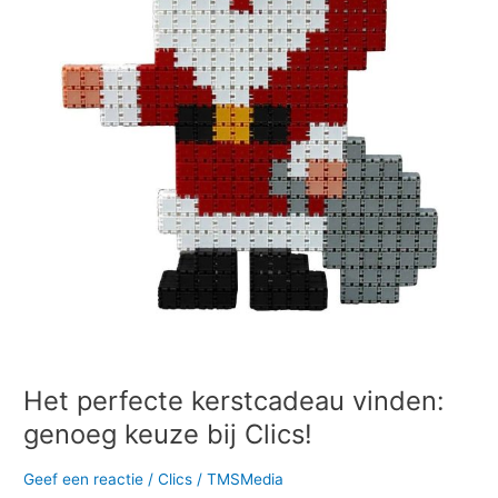
bij
Clics!
Het perfecte kerstcadeau vinden:
genoeg keuze bij Clics!
Geef een reactie
/
Clics
/
TMSMedia