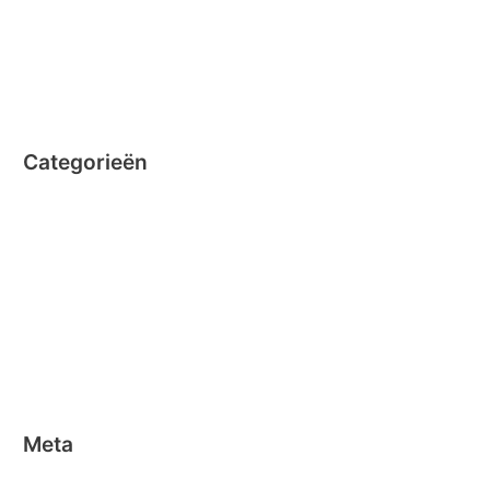
augustus 2014
juli 2014
juni 2014
Categorieën
Clicformers
Clics
Geen categorie
Magformers
Nano Clics
Stick-o
Meta
Aanmelden