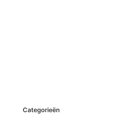
januari 2016
februari 2015
december 2014
november 2014
oktober 2014
september 2014
augustus 2014
juli 2014
juni 2014
Categorieën
Clicformers
Clics