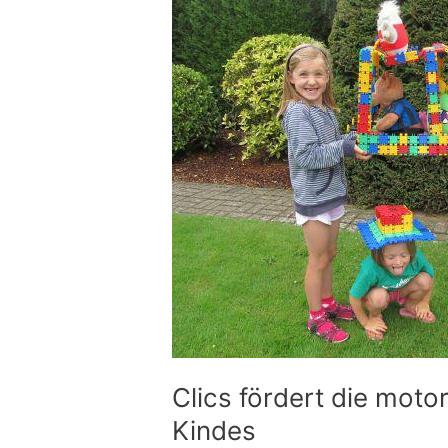
fördert
die
motorische
Entwicklung
Ihres
Kindes
Clics fördert die moto
Kindes