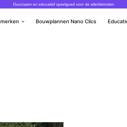
Duurzaam en educatief speelgoed voor de allerkleinsten
dmerken
Bouwplannen Nano Clics
Educati
lung