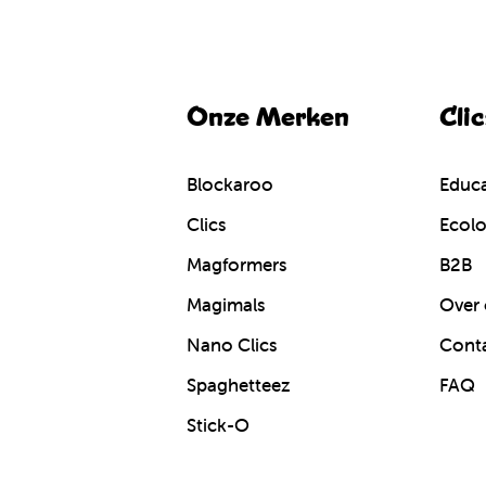
Onze Merken
Cli
Blockaroo
Educa
Clics
Ecolo
Magformers
B2B
Magimals
Over 
Nano Clics
Cont
Spaghetteez
FAQ
Stick-O