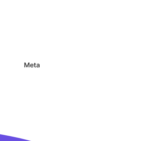
Geen categorie
Magformers
Nano Clics
Stick-o
Meta
Aanmelden
Berichten feed
Reacties feed
WordPress.org