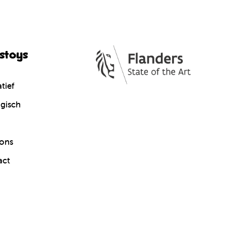
cstoys
tief
gisch
ons
act