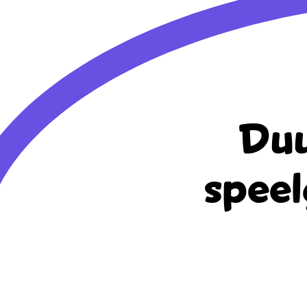
Duu
speel