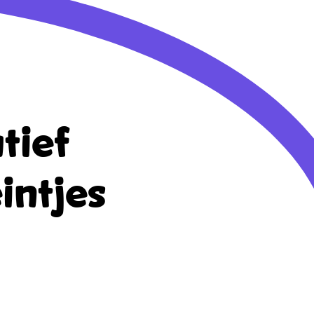
tief
intjes