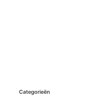
januari 2016
februari 2015
december 2014
november 2014
oktober 2014
september 2014
augustus 2014
juli 2014
juni 2014
Categorieën
Clicformers
Clics