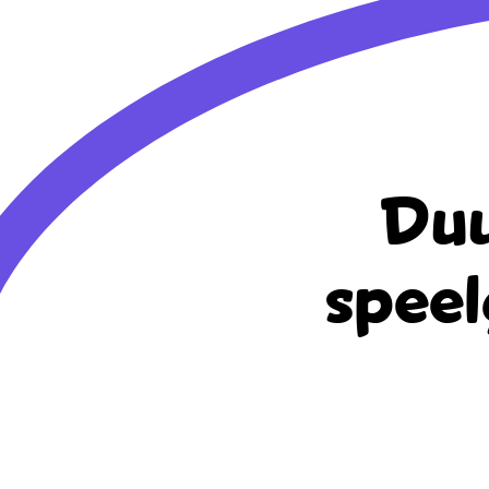
Duu
speel