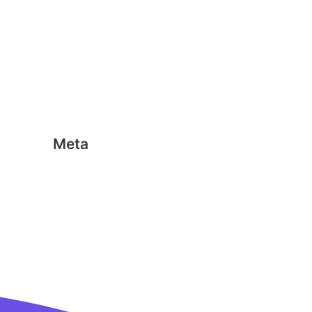
Geen categorie
Magformers
Nano Clics
Stick-o
Meta
Aanmelden
Berichten feed
Reacties feed
WordPress.org