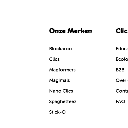
Onze Merken
Cli
Blockaroo
Educa
Clics
Ecolo
Magformers
B2B
Magimals
Over 
Nano Clics
Cont
Spaghetteez
FAQ
Stick-O