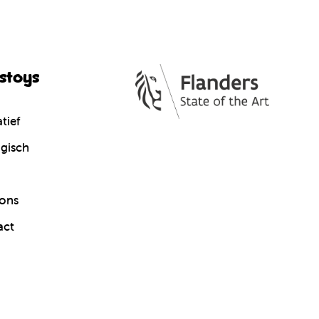
cstoys
tief
gisch
ons
act