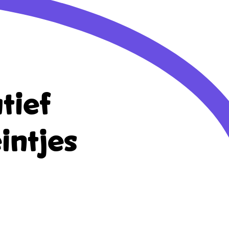
tief
intjes