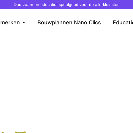
Duurzaam en educatief speelgoed voor de allerkleinsten
dmerken
Bouwplannen Nano Clics
Educati