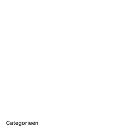
juli 2016
april 2016
februari 2016
januari 2016
februari 2015
december 2014
november 2014
oktober 2014
september 2014
augustus 2014
juli 2014
juni 2014
Categorieën