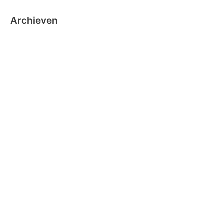
Archieven
oktober 2024
september 2024
november 2020
oktober 2019
oktober 2018
juni 2018
mei 2018
maart 2018
december 2016
november 2016
oktober 2016
september 2016
augustus 2016