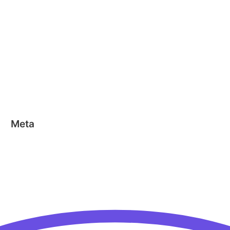
Clicformers
Clics
Geen categorie
Magformers
Nano Clics
Stick-o
Meta
Aanmelden
Berichten feed
Reacties feed
WordPress.org