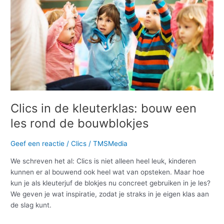
bouw
een
les
rond
de
bouwblokjes
Clics in de kleuterklas: bouw een
les rond de bouwblokjes
Geef een reactie
/
Clics
/
TMSMedia
We schreven het al: Clics is niet alleen heel leuk, kinderen
kunnen er al bouwend ook heel wat van opsteken. Maar hoe
kun je als kleuterjuf de blokjes nu concreet gebruiken in je les?
We geven je wat inspiratie, zodat je straks in je eigen klas aan
de slag kunt.