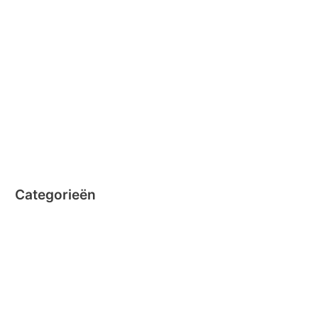
december 2014
november 2014
oktober 2014
september 2014
augustus 2014
juli 2014
juni 2014
Categorieën
Clicformers
Clics
Geen categorie
Magformers
Nano Clics