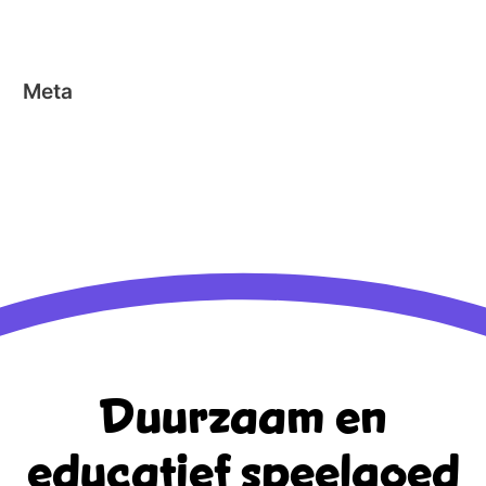
Stick-o
Meta
Aanmelden
Berichten feed
Reacties feed
WordPress.org
Duurzaam en
educatief
speelgoed