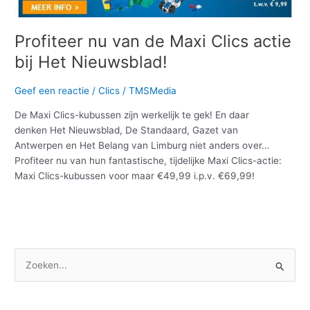
Maxi
Clics
actie
Profiteer nu van de Maxi Clics actie
bij
bij Het Nieuwsblad!
Het
Nieuwsblad!
Geef een reactie
/
Clics
/
TMSMedia
De Maxi Clics-kubussen zijn werkelijk te gek! En daar
denken Het Nieuwsblad, De Standaard, Gazet van
Antwerpen en Het Belang van Limburg niet anders over…
Profiteer nu van hun fantastische, tijdelijke Maxi Clics-actie:
Maxi Clics-kubussen voor maar €49,99 i.p.v. €69,99!
Meer lezen »
Z
o
e