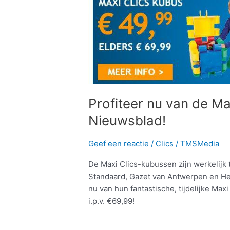
nu
van
de
Maxi
Clics
actie
bij
Het
Profiteer nu van de Max
Nieuwsblad!
Nieuwsblad!
Geef een reactie
/
Clics
/
TMSMedia
De Maxi Clics-kubussen zijn werkelijk
Standaard, Gazet van Antwerpen en Het
nu van hun fantastische, tijdelijke Ma
i.p.v. €69,99!
Meer lezen »