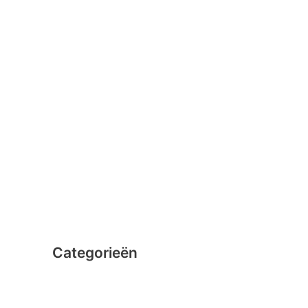
januari 2016
februari 2015
december 2014
november 2014
oktober 2014
september 2014
augustus 2014
juli 2014
juni 2014
Categorieën
Clicformers
Clics