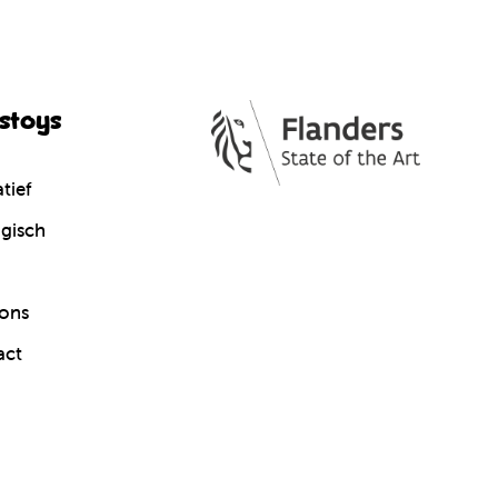
cstoys
tief
gisch
ons
act