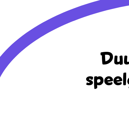
Duu
speel