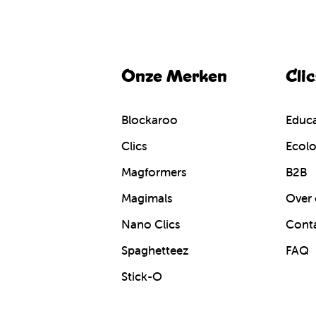
Onze Merken
Cli
Blockaroo
Educa
Clics
Ecolo
Magformers
B2B
Magimals
Over 
Nano Clics
Cont
Spaghetteez
FAQ
Stick-O