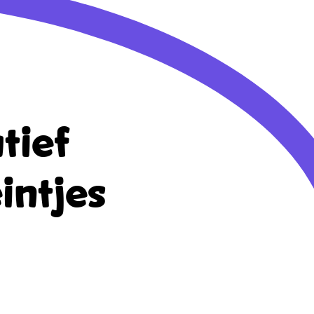
tief
intjes