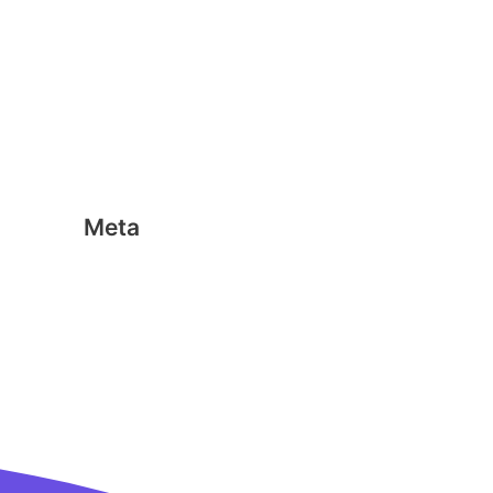
Geen categorie
Magformers
Nano Clics
Stick-o
Meta
Aanmelden
Berichten feed
Reacties feed
WordPress.org