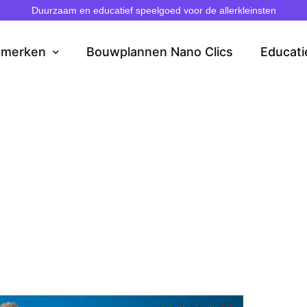
Duurzaam en educatief speelgoed voor de allerkleinsten
dmerken
Bouwplannen Nano Clics
Educati
Het Nieuwsblad