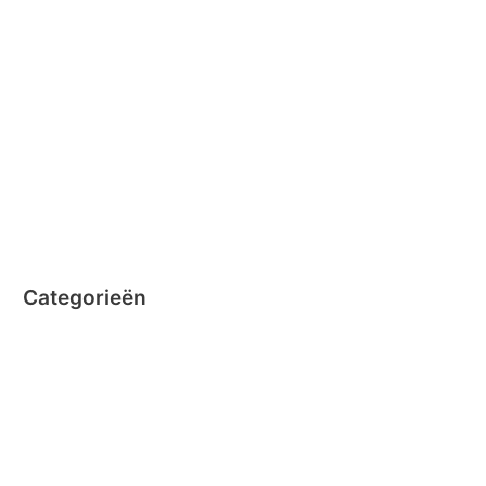
december 2014
november 2014
oktober 2014
september 2014
augustus 2014
juli 2014
juni 2014
Categorieën
Clicformers
Clics
Geen categorie
Magformers
Nano Clics