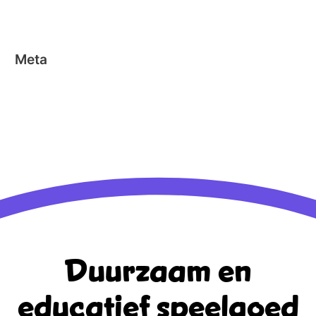
Stick-o
Meta
Aanmelden
Berichten feed
Reacties feed
WordPress.org
Duurzaam en
educatief
speelgoed