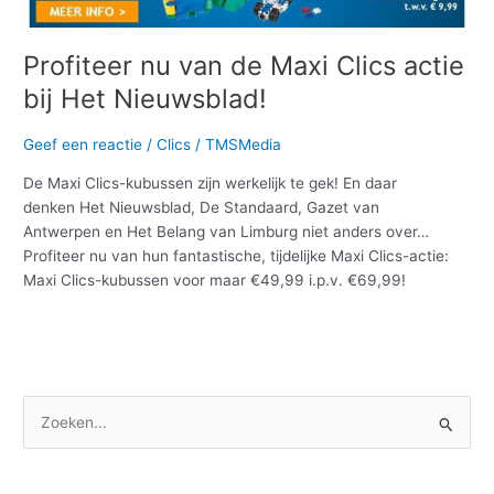
Maxi
Clics
actie
Profiteer nu van de Maxi Clics actie
bij
bij Het Nieuwsblad!
Het
Nieuwsblad!
Geef een reactie
/
Clics
/
TMSMedia
De Maxi Clics-kubussen zijn werkelijk te gek! En daar
denken Het Nieuwsblad, De Standaard, Gazet van
Antwerpen en Het Belang van Limburg niet anders over…
Profiteer nu van hun fantastische, tijdelijke Maxi Clics-actie:
Maxi Clics-kubussen voor maar €49,99 i.p.v. €69,99!
Meer lezen »
Z
o
e