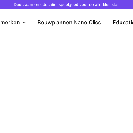
Duurzaam en educatief speelgoed voor de allerkleinsten
dmerken
Bouwplannen Nano Clics
Educati