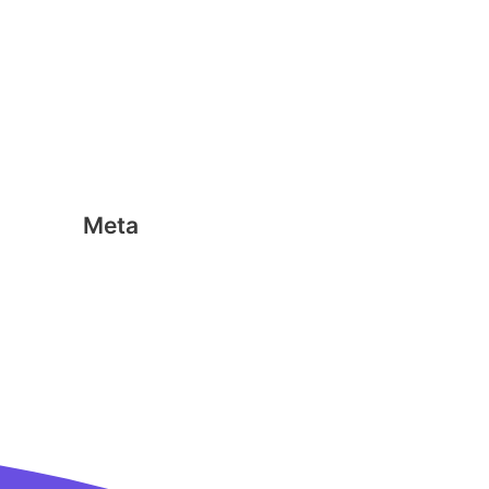
Geen categorie
Magformers
Nano Clics
Stick-o
Meta
Aanmelden
Berichten feed
Reacties feed
WordPress.org