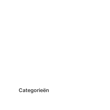
januari 2016
februari 2015
december 2014
november 2014
oktober 2014
september 2014
augustus 2014
juli 2014
juni 2014
Categorieën
Clicformers
Clics