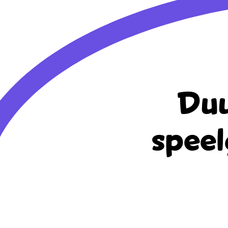
Duu
speel