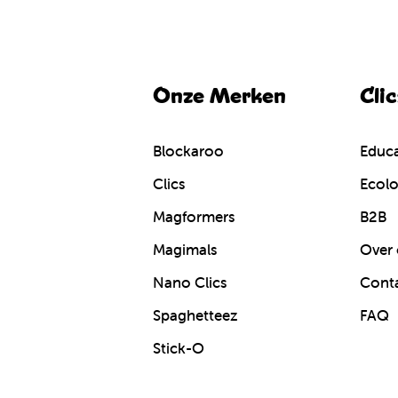
Onze Merken
Cli
Blockaroo
Educa
Clics
Ecolo
Magformers
B2B
Magimals
Over 
Nano Clics
Cont
Spaghetteez
FAQ
Stick-O