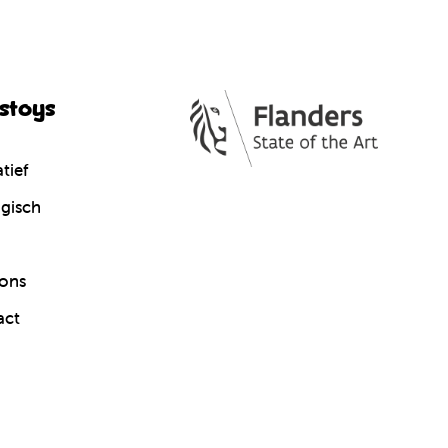
cstoys
tief
gisch
ons
act