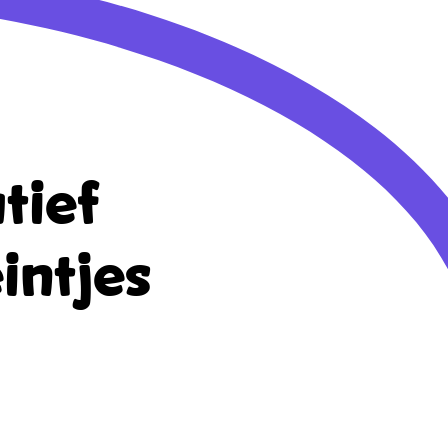
tief
intjes