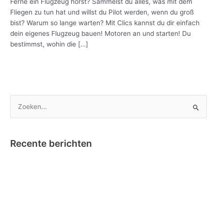
dein
Ferne ein Flugzeug hörst? Sammelst du alles, was mit dem
eigenes
Fliegen zu tun hat und willst du Pilot werden, wenn du groß
Clics
bist? Warum so lange warten? Mit Clics kannst du dir einfach
Flugzeug!
dein eigenes Flugzeug bauen! Motoren an und starten! Du
bestimmst, wohin die […]
Meer lezen »
Z
o
e
Recente berichten
k
e
Nano Clics – Bekroond tot Speelgoed van het Jaar !
n
Instructievideo Toontje het Paardje
n
Reportage RTBF in onze fabriek omtrent Nano Clics!
a
Stick-O en Bumba….dat klikt! Nieuw – Stick-O Bumba set 4 in 1
a