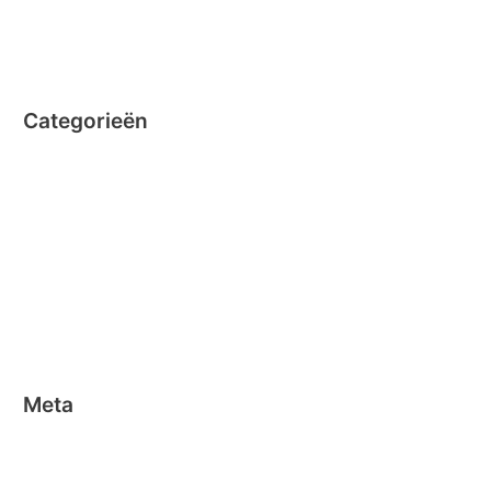
juli 2014
juni 2014
Categorieën
Clicformers
Clics
Geen categorie
Magformers
Nano Clics
Stick-o
Meta
Aanmelden
Berichten feed