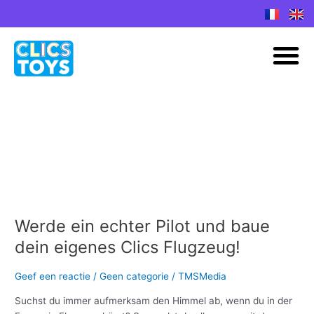
Spring
naar
M
de
inhoud
Pilot
Werde ein echter Pilot und baue
Werde
ein
dein eigenes Clics Flugzeug!
echter
Pilot
Geef een reactie
/
Geen categorie
/
TMSMedia
und
baue
Suchst du immer aufmerksam den Himmel ab, wenn du in der