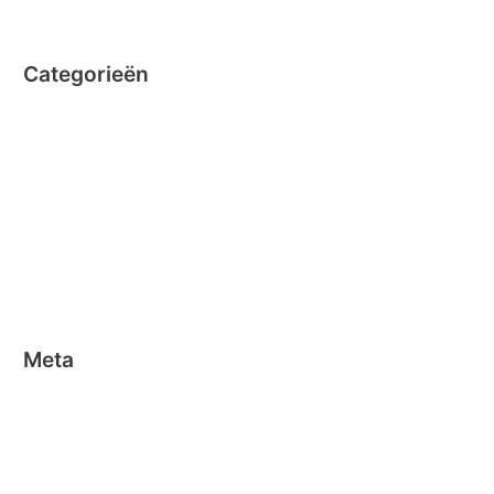
juni 2014
Categorieën
Clicformers
Clics
Geen categorie
Magformers
Nano Clics
Stick-o
Meta
Aanmelden
Berichten feed
Reacties feed