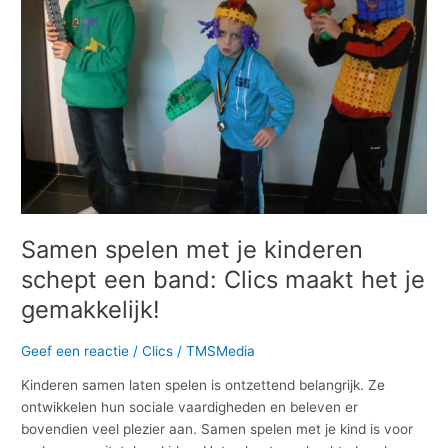
kinderen
schept
een
band:
Clics
maakt
het
je
gemakkelijk!
Samen spelen met je kinderen
schept een band: Clics maakt het je
gemakkelijk!
Geef een reactie
/
Clics
/
TMSMedia
Kinderen samen laten spelen is ontzettend belangrijk. Ze
ontwikkelen hun sociale vaardigheden en beleven er
bovendien veel plezier aan. Samen spelen met je kind is voor