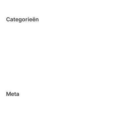
juni 2014
Categorieën
Clicformers
Clics
Geen categorie
Magformers
Nano Clics
Stick-o
Meta
Aanmelden
Berichten feed
Reacties feed