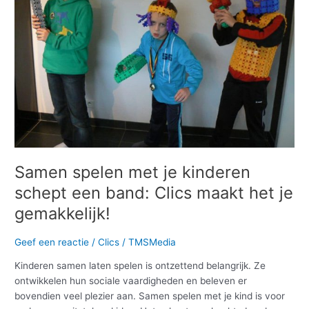
kinderen
schept
een
band:
Clics
maakt
het
je
gemakkelijk!
Samen spelen met je kinderen
schept een band: Clics maakt het je
gemakkelijk!
Geef een reactie
/
Clics
/
TMSMedia
Kinderen samen laten spelen is ontzettend belangrijk. Ze
ontwikkelen hun sociale vaardigheden en beleven er
bovendien veel plezier aan. Samen spelen met je kind is voor