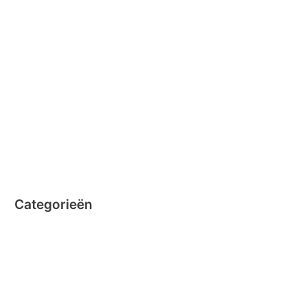
februari 2015
december 2014
november 2014
oktober 2014
september 2014
augustus 2014
juli 2014
juni 2014
Categorieën
Clicformers
Clics
Geen categorie
Magformers